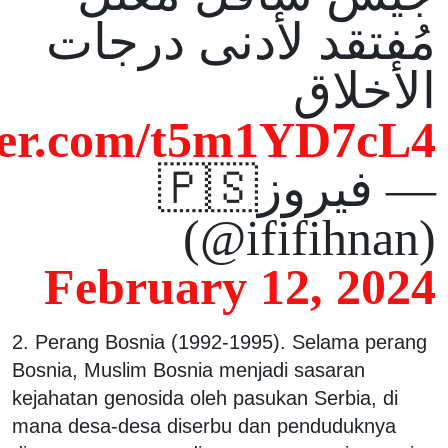
مُفتقد لأدنى درجات
الأخلاق
tter.com/t5m1YD7cL4
— فيروز🇵🇸
(@ififihnan)
February 12, 2024
2. Perang Bosnia (1992-1995). Selama perang
Bosnia, Muslim Bosnia menjadi sasaran
kejahatan genosida oleh pasukan Serbia, di
mana desa-desa diserbu dan penduduknya