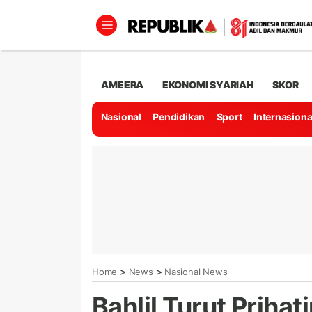
AMEERA
EKONOMI SYARIAH
SKOR
Nasional
Pendidikan
Sport
Internasiona
>
>
Home
News
Nasional News
Bahlil Turut Priha