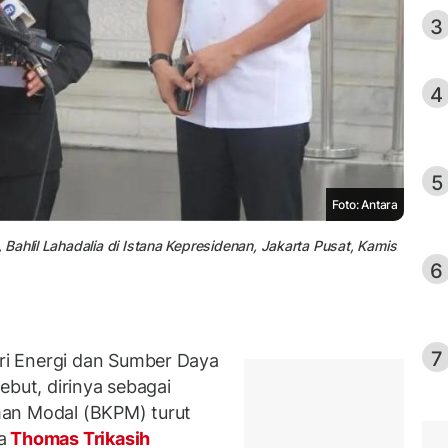
3
4
5
Foto: Antara
Bahlil Lahadalia di Istana Kepresidenan, Jakarta Pusat, Kamis
6
7
i Energi dan Sumber Daya
ebut, dirinya sebagai
man Modal (BKPM) turut
a
Thomas Trikasih