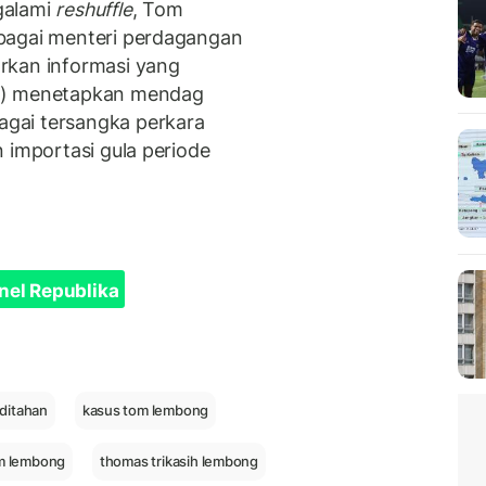
galami
reshuffle
, Tom
bagai menteri perdagangan
rkan informasi yang
ng) menetapkan mendag
gai tersangka perkara
 importasi gula periode
nel Republika
ditahan
kasus tom lembong
om lembong
thomas trikasih lembong