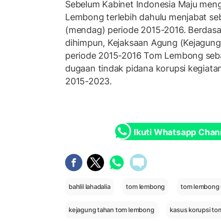
Sebelum Kabinet Indonesia Maju men
Lembong terlebih dahulu menjabat se
(mendag) periode 2015-2016. Berdasa
dihimpun, Kejaksaan Agung (Kejagu
periode 2015-2016 Tom Lembong seba
dugaan tindak pidana korupsi kegiatan
2015-2023.
Ikuti Whatsapp Chan
bahlil lahadalia
tom lembong
tom lembong 
kejagung tahan tom lembong
kasus korupsi t