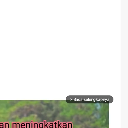
Baca selengkapnya
arrow_forward_ios