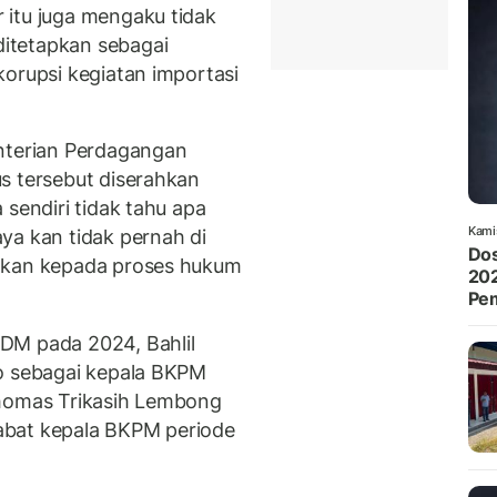
 itu juga mengaku tidak
ditetapkan sebagai
korupsi kegiatan importasi
enterian Perdagangan
s tersebut diserahkan
 sendiri tidak tahu apa
Kami
ya kan tidak pernah di
Dos
ahkan kepada proses hukum
202
Pe
DM pada 2024, Bahlil
do sebagai kepala BKPM
Thomas Trikasih Lembong
abat kepala BKPM periode