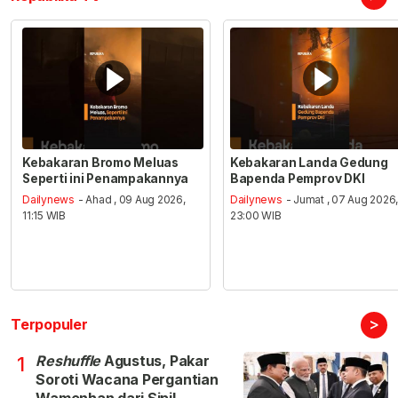
Kebakaran Bromo Meluas
Kebakaran Landa Gedung
Seperti ini Penampakannya
Bapenda Pemprov DKI
Dailynews
- Ahad , 09 Aug 2026,
Dailynews
- Jumat , 07 Aug 2026
11:15 WIB
23:00 WIB
>
Terpopuler
Reshuffle
Agustus, Pakar
1
Soroti Wacana Pergantian