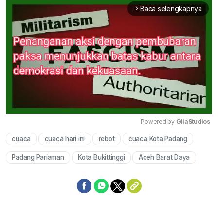
Baca selengkapnya
arrow_forward_ios
Powered by 
GliaStudios
cuaca
cuaca hari ini
rebot
cuaca Kota Padang
Mute
Padang Pariaman
Kota Bukittinggi
Aceh Barat Daya