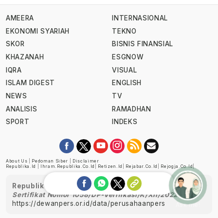
AMEERA
INTERNASIONAL
EKONOMI SYARIAH
TEKNO
SKOR
BISNIS FINANSIAL
KHAZANAH
ESGNOW
IQRA
VISUAL
ISLAM DIGEST
ENGLISH
NEWS
TV
ANALISIS
RAMADHAN
SPORT
INDEKS
About Us
|
Pedoman Siber
|
Disclaimer
Republika.id
|
Ihram.republika.co.id
|
Retizen.id
|
Rejabar.co.id
|
Rejogja.co.id
|
Republika telah diverifikasi oleh Dewan Pers
Sertifikat Nomor 1058/DP-Verifikasi/K/XII/2022
https://dewanpers.or.id/data/perusahaanpers
Ask me!