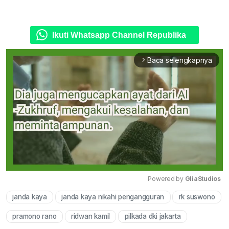
Ikuti Whatsapp Channel Republika
Baca selengkapnya
arrow_forward_ios
Powered by 
GliaStudios
janda kaya
janda kaya nikahi pengangguran
rk suswono
Mute
pramono rano
ridwan kamil
pilkada dki jakarta