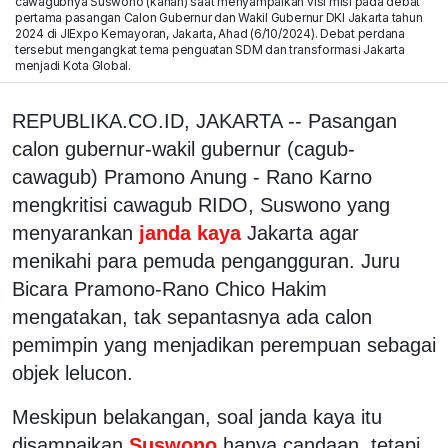
cawagubnya Suswono (kanan) saat menyampaikan visi misi pada debat
pertama pasangan Calon Gubernur dan Wakil Gubernur DKI Jakarta tahun
2024 di JIExpo Kemayoran, Jakarta, Ahad (6/10/2024). Debat perdana
tersebut mengangkat tema penguatan SDM dan transformasi Jakarta
menjadi Kota Global.
REPUBLIKA.CO.ID, JAKARTA -- Pasangan
calon gubernur-wakil gubernur (cagub-
cawagub) Pramono Anung - Rano Karno
mengkritisi cawagub RIDO, Suswono yang
menyarankan
janda kaya
Jakarta agar
menikahi para pemuda pengangguran. Juru
Bicara Pramono-Rano Chico Hakim
mengatakan, tak sepantasnya ada calon
pemimpin yang menjadikan perempuan sebagai
objek lelucon.
Meskipun belakangan, soal janda kaya itu
disampaikan
Suswono
hanya candaan, tetapi