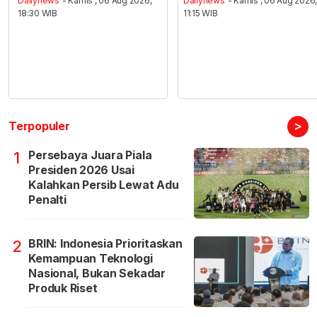
Dailynews
- Kamis , 06 Aug 2026,
Dailynews
- Kamis , 06 Aug 2026
18:30 WIB
11:15 WIB
>
Terpopuler
Persebaya Juara Piala
1
Presiden 2026 Usai
Kalahkan Persib Lewat Adu
Penalti
BRIN: Indonesia Prioritaskan
2
Kemampuan Teknologi
Nasional, Bukan Sekadar
Produk Riset