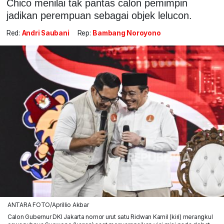
Chico menilai tak pantas calon pemimpin
jadikan perempuan sebagai objek lelucon.
Red:
Andri Saubani
Rep:
Bambang Noroyono
ANTARA FOTO/Aprillio Akbar
Calon Gubernur DKI Jakarta nomor urut satu Ridwan Kamil (kiri) merangkul