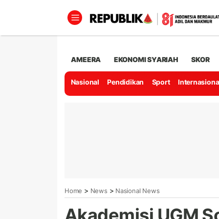
AMEERA
EKONOMI SYARIAH
SKOR
Nasional
Pendidikan
Sport
Internasiona
>
>
Home
News
Nasional News
Akademisi UGM So