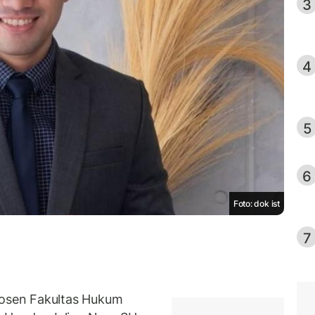
3
4
5
6
Foto: dok ist
7
osen Fakultas Hukum