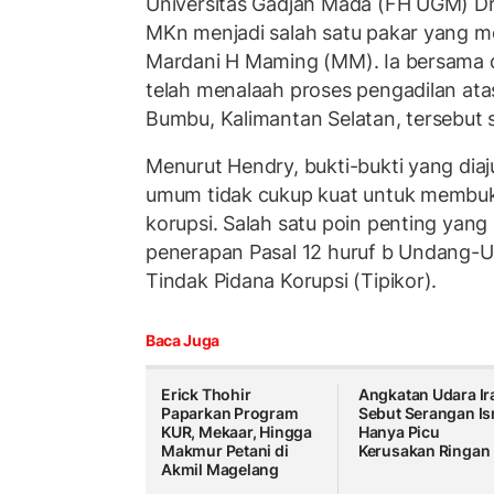
Universitas Gadjah Mada (FH UGM) Dr
MKn menjadi salah satu pakar yang m
Mardani H Maming (MM). Ia bersama
telah menalaah proses pengadilan at
Bumbu, Kalimantan Selatan, tersebut s
Menurut Hendry, bukti-bukti yang diaj
umum tidak cukup kuat untuk membuk
korupsi. Salah satu poin penting yang 
penerapan Pasal 12 huruf b Undang
Tindak Pidana Korupsi (Tipikor).
Baca Juga
Erick Thohir
Angkatan Udara Ir
Paparkan Program
Sebut Serangan Is
KUR, Mekaar, Hingga
Hanya Picu
Makmur Petani di
Kerusakan Ringan
Akmil Magelang