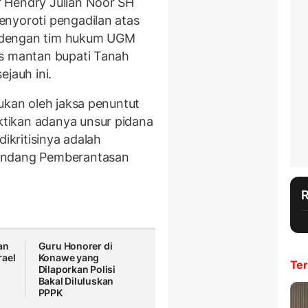
 Hendry Julian Noor SH
enyoroti pengadilan atas
 dengan tim hukum UGM
as mantan bupati Tanah
ejauh ini.
ukan oleh jaksa penuntut
tikan adanya unsur pidana
dikritisinya adalah
-Undang Pemberantasan
an
Guru Honorer di
rael
Konawe yang
Ter
Dilaporkan Polisi
Bakal Diluluskan
PPPK