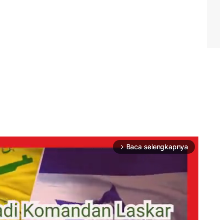
Baca selengkapnya
arrow_forward_ios