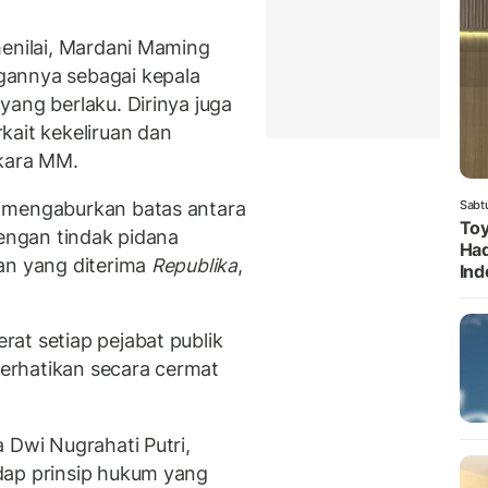
menilai, Mardani Maming
gannya sebagai kepala
ang berlaku. Dirinya juga
kait kekeliruan dan
rkara MM.
 mengaburkan batas antara
Sabt
Toy
dengan tindak pidana
Had
an yang diterima
Republika
,
Ind
at setiap pejabat publik
erhatikan secara cermat
 Dwi Nugrahati Putri,
dap prinsip hukum yang