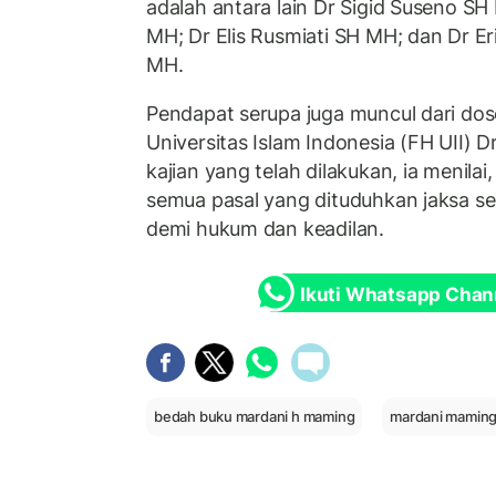
adalah antara lain Dr Sigid Suseno 
MH; Dr Elis Rusmiati SH MH; dan Dr 
MH.
Pendapat serupa juga muncul dari do
Universitas Islam Indonesia (FH UII) D
kajian yang telah dilakukan, ia menila
semua pasal yang dituduhkan jaksa s
demi hukum dan keadilan.
Ikuti Whatsapp Chan
bedah buku mardani h maming
mardani mamin