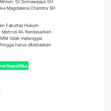
SH MHum; Dr Somawijaya SH
Erika Magdalena Chandra SH
sen Fakultas Hukum
r Mahrus Ali. Berdasarkan
i, MM tidak melanggar
ehingga harus dibebaskan
nel Republika
g