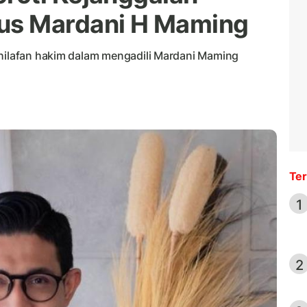
us Mardani H Maming
khilafan hakim dalam mengadili Mardani Maming
Ter
1
2