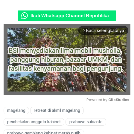
Ikuti Whatsapp Channel Republika
Baca selengkapnya
arrow_forward_ios
Powered by 
GliaStudios
magelang
retreat di akmil magelang
Mute
pembekalan anggota kabinet
prabowo subianto
prabowo gembleng kabinet merah putih