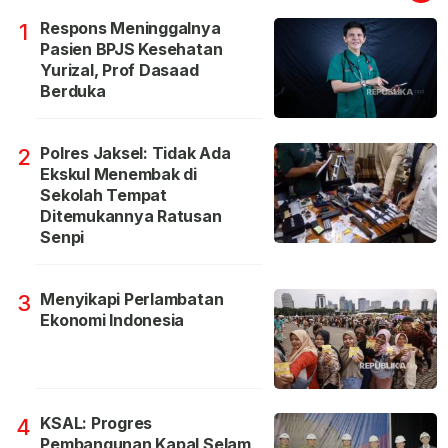
Respons Meninggalnya
1
Pasien BPJS Kesehatan
Yurizal, Prof Dasaad
Berduka
Polres Jaksel: Tidak Ada
2
Ekskul Menembak di
Sekolah Tempat
Ditemukannya Ratusan
Senpi
Menyikapi Perlambatan
3
Ekonomi Indonesia
KSAL: Progres
4
Pembangunan Kapal Selam