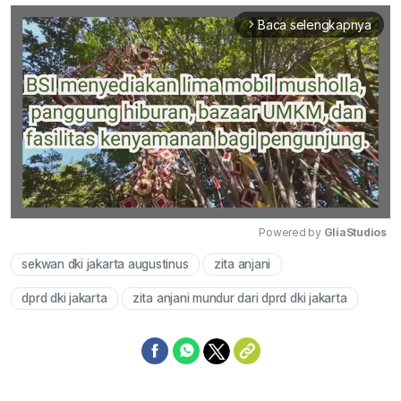
Baca selengkapnya
arrow_forward_ios
Powered by 
GliaStudios
sekwan dki jakarta augustinus
zita anjani
Mute
dprd dki jakarta
zita anjani mundur dari dprd dki jakarta