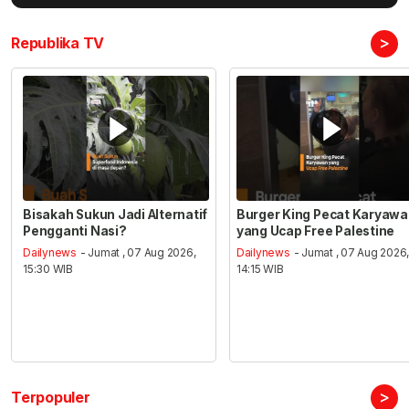
>
Republika TV
Bisakah Sukun Jadi Alternatif
Burger King Pecat Karyaw
Pengganti Nasi?
yang Ucap Free Palestine
Dailynews
- Jumat , 07 Aug 2026,
Dailynews
- Jumat , 07 Aug 2026
15:30 WIB
14:15 WIB
>
Terpopuler