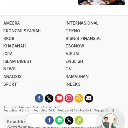
AMEERA
INTERNASIONAL
EKONOMI SYARIAH
TEKNO
SKOR
BISNIS FINANSIAL
KHAZANAH
ESGNOW
IQRA
VISUAL
ISLAM DIGEST
ENGLISH
NEWS
TV
ANALISIS
RAMADHAN
SPORT
INDEKS
About Us
|
Pedoman Siber
|
Disclaimer
Republika.id
|
Ihram.republika.co.id
|
Retizen.id
|
Rejabar.co.id
|
Rejogja.co.id
|
Republika telah diverifikasi oleh Dewan Pers
Sertifikat Nomor 1058/DP-Verifikasi/K/XII/2022