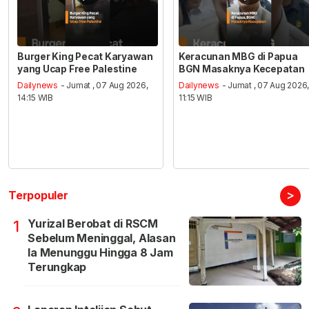
Burger King Pecat Karyawan
Keracunan MBG di Papua
yang Ucap Free Palestine
BGN Masaknya Kecepatan
Dailynews
- Jumat , 07 Aug 2026,
Dailynews
- Jumat , 07 Aug 2026
14:15 WIB
11:15 WIB
>
Terpopuler
Yurizal Berobat di RSCM
1
Sebelum Meninggal, Alasan
Ia Menunggu Hingga 8 Jam
Terungkap