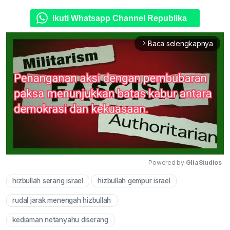
Ikuti Whatsapp Channel Republika
Baca selengkapnya
arrow_forward_ios
Powered by 
GliaStudios
hizbullah serang israel
hizbullah gempur israel
Mute
rudal jarak menengah hizbullah
kediaman netanyahu diserang