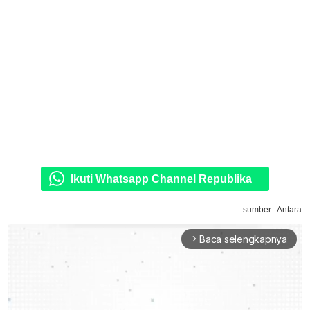
Ikuti Whatsapp Channel Republika
sumber : Antara
Baca selengkapnya
arrow_forward_ios