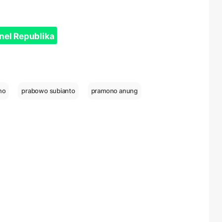
nel Republika
no
prabowo subianto
pramono anung