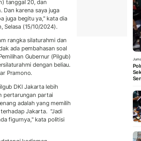
n) tanggal 20, dan
. Dan karena saya juga
 juga begitu ya," kata dia
 Selasa (15/10/2024).
am rangka silaturahmi dan
idak ada pembahasan soal
emilihan Gubernur (Pilgub)
Juma
silaturahmi dengan beliau.
Pol
Sek
jar Pramono.
Sen
ilgub DKI Jakarta lebih
n pertarungan partai
 menang adalah yang memilih
erhadap Jakarta. "Jadi
a figurnya," kata politisi