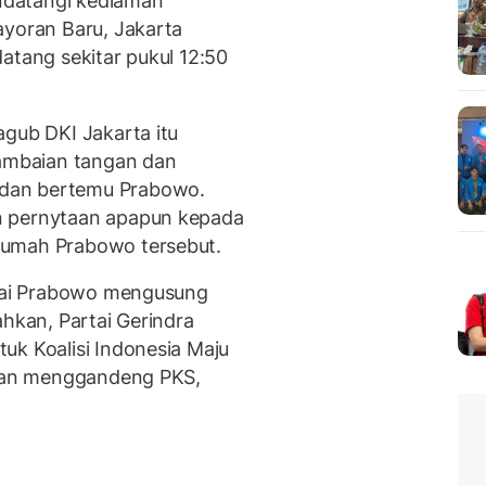
ndatangi kediaman
ayoran Baru, Jakarta
atang sekitar pukul 12:50
agub DKI Jakarta itu
mbaian tangan dan
dan bertemu Prabowo.
n pernytaan apapun kepada
rumah Prabowo tersebut.
tuai Prabowo mengusung
ahkan, Partai Gerindra
uk Koalisi Indonesia Maju
engan menggandeng PKS,