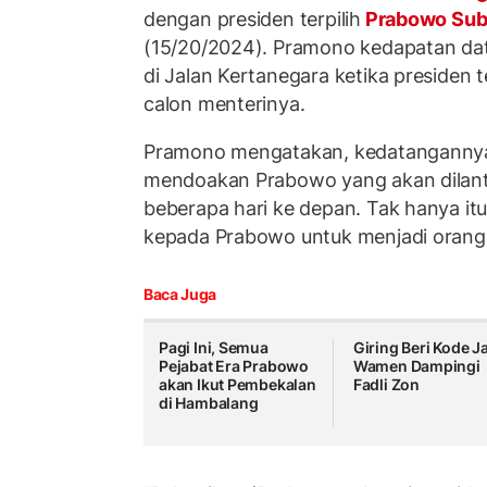
dengan presiden terpilih
Prabowo Sub
(15/20/2024). Pramono kedapatan d
di Jalan Kertanegara ketika presiden 
calon menterinya.
Pramono mengatakan, kedatangannya i
mendoakan Prabowo yang akan dilanti
beberapa hari ke depan. Tak hanya itu
kepada Prabowo untuk menjadi orang 
Baca Juga
Pagi Ini, Semua
Giring Beri Kode J
Pejabat Era Prabowo
Wamen Dampingi
akan Ikut Pembekalan
Fadli Zon
di Hambalang