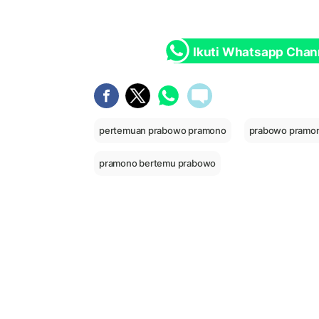
Ikuti Whatsapp Chan
pertemuan prabowo pramono
prabowo pramo
pramono bertemu prabowo