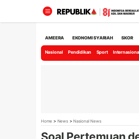
AMEERA
EKONOMI SYARIAH
SKOR
Nasional
Pendidikan
Sport
Internasiona
>
>
Home
News
Nasional News
Soal Pertemuan d