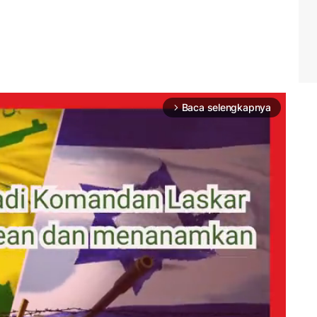
Baca selengkapnya
arrow_forward_ios