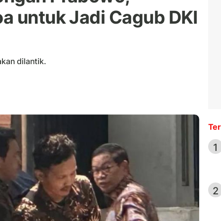
a untuk Jadi Cagub DKI
an dilantik.
Ter
1
2