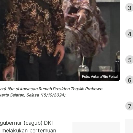
3
4
5
Foto: Antara/Rio Feisal
6
an) tiba di kawasan Rumah Presiden Terpilih Prabowo
arta Selatan, Selasa (15/10/2024).
7
gubernur (cagub) DKI
g
melakukan pertemuan