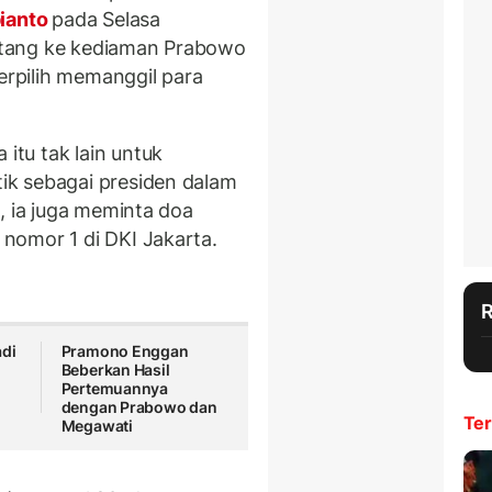
ianto
pada Selasa
atang ke kediaman Prabowo
terpilih memanggil para
tu tak lain untuk
k sebagai presiden dalam
, ia juga meminta doa
nomor 1 di DKI Jakarta.
adi
Pramono Enggan
Beberkan Hasil
Pertemuannya
dengan Prabowo dan
Ter
Megawati