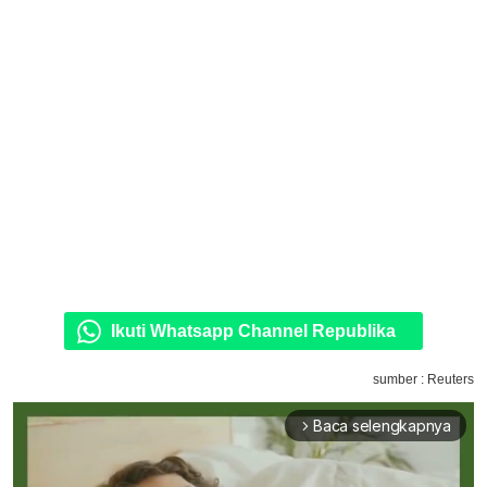
Ikuti Whatsapp Channel Republika
sumber : Reuters
Baca selengkapnya
arrow_forward_ios