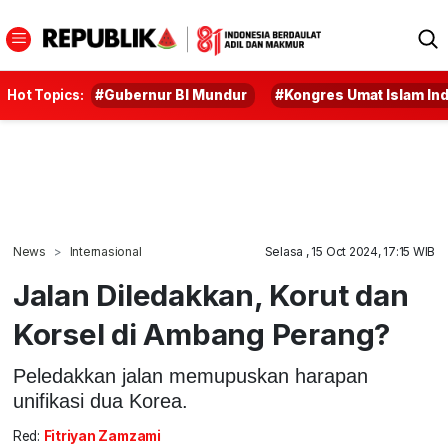
Hot Topics:
#Gubernur BI Mundur
#Kongres Umat Islam In
News
Internasional
Selasa , 15 Oct 2024, 17:15 WIB
Jalan Diledakkan, Korut dan
Korsel di Ambang Perang?
Peledakkan jalan memupuskan harapan
unifikasi dua Korea.
Red:
Fitriyan Zamzami