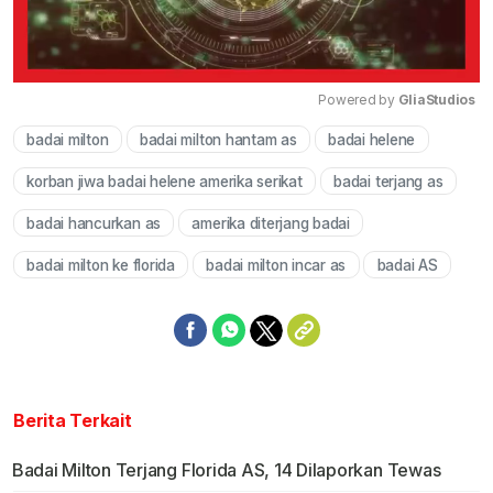
Powered by 
GliaStudios
badai milton
badai milton hantam as
badai helene
Mute
korban jiwa badai helene amerika serikat
badai terjang as
badai hancurkan as
amerika diterjang badai
badai milton ke florida
badai milton incar as
badai AS
Berita Terkait
Badai Milton Terjang Florida AS, 14 Dilaporkan Tewas