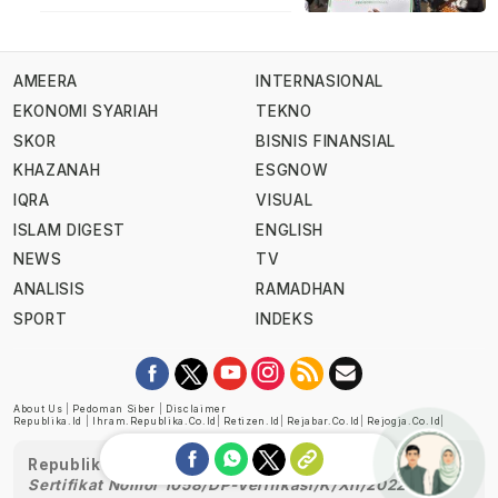
AMEERA
INTERNASIONAL
EKONOMI SYARIAH
TEKNO
SKOR
BISNIS FINANSIAL
KHAZANAH
ESGNOW
IQRA
VISUAL
ISLAM DIGEST
ENGLISH
NEWS
TV
ANALISIS
RAMADHAN
SPORT
INDEKS
About Us
|
Pedoman Siber
|
Disclaimer
Republika.id
|
Ihram.republika.co.id
|
Retizen.id
|
Rejabar.co.id
|
Rejogja.co.id
|
Republika telah diverifikasi oleh Dewan Pers
Sertifikat Nomor 1058/DP-Verifikasi/K/XII/2022