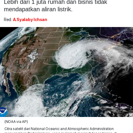
Lebih dari 1 juta rumah dan bisnis tidak
mendapatkan aliran listrik.
Red:
A.Syalaby Ichsan
(NOAA via AP)
Citra satelit dari National Oceanic and Atmospheric Administration