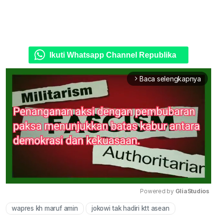
Ikuti Whatsapp Channel Republika
Baca selengkapnya
arrow_forward_ios
Powered by 
GliaStudios
wapres kh maruf amin
jokowi tak hadiri ktt asean
Mute