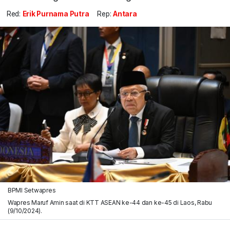
Red:
Erik Purnama Putra
Rep:
Antara
BPMI Setwapres
Wapres Maruf Amin saat di KTT ASEAN ke-44 dan ke-45 di Laos, Rabu
(9/10/2024).