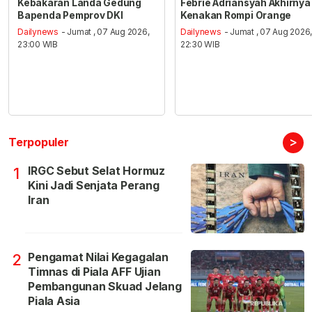
Kebakaran Landa Gedung
Febrie Adriansyah Akhirnya
Bapenda Pemprov DKI
Kenakan Rompi Orange
Dailynews
- Jumat , 07 Aug 2026,
Dailynews
- Jumat , 07 Aug 2026
23:00 WIB
22:30 WIB
>
Terpopuler
IRGC Sebut Selat Hormuz
1
Kini Jadi Senjata Perang
Iran
Pengamat Nilai Kegagalan
2
Timnas di Piala AFF Ujian
Pembangunan Skuad Jelang
Piala Asia