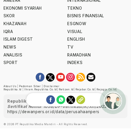
AMEERA
INTERNASIONAL
EKONOMI SYARIAH
TEKNO
SKOR
BISNIS FINANSIAL
KHAZANAH
ESGNOW
IQRA
VISUAL
ISLAM DIGEST
ENGLISH
NEWS
TV
ANALISIS
RAMADHAN
SPORT
INDEKS
About Us
|
Pedoman Siber
|
Disclaimer
Republika.id
|
Ihram.republika.co.id
|
Retizen.id
|
Rejabar.co.id
|
Rejogja.co.id
|
Republika telah diverifikasi oleh Dewan Pers
Sertifikat Nomor 1058/DP-Verifikasi/K/XII/2022
https://dewanpers.or.id/data/perusahaanpers
Ask me!
© 2026 PT Republika Media Mandiri - All Rights Reserved.