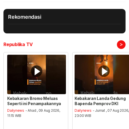
Rekomendasi
>
Republika TV
Kebakaran Bromo Meluas
Kebakaran Landa Gedung
Seperti ini Penampakannya
Bapenda Pemprov DKI
Dailynews
- Ahad , 09 Aug 2026,
Dailynews
- Jumat , 07 Aug 2026
11:15 WIB
23:00 WIB