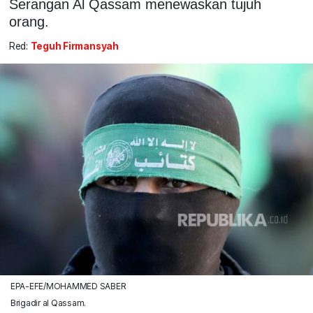
Serangan Al Qassam menewaskan tujuh
orang.
Red:
Teguh Firmansyah
EPA-EFE/MOHAMMED SABER
Brigadir al Qassam.