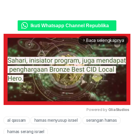
Ikuti Whatsapp Channel Republika
Baca selengkapnya
arrow_forward_ios
Powered by 
GliaStudios
al qassam
hamas menyusup israel
serangan hamas
Mute
hamas serang israel