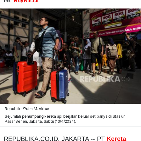
Red:
Erdy Nasrul
Republika/Putra M. Akbar
Sejumlah penumpang kereta api berjalan keluar setibanya di Stasiun
Pasar Senen, Jakarta, Sabtu (13/4/2024).
REPUBLIKA.CO.ID, JAKARTA -- PT
Kereta