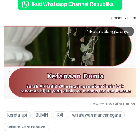
Ikuti Whatsapp Channel Republika
sumber : Antara
Baca selengkapnya
arrow_forward_ios
Powered by 
GliaStudios
kereta api
BUMN
KAI
wisatawan mancanegara
Mute
wisata ke surabaya