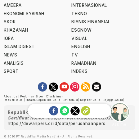
AMEERA
INTERNASIONAL
EKONOMI SYARIAH
TEKNO
SKOR
BISNIS FINANSIAL
KHAZANAH
ESGNOW
IQRA
VISUAL
ISLAM DIGEST
ENGLISH
NEWS
TV
ANALISIS
RAMADHAN
SPORT
INDEKS
About Us
|
Pedoman Siber
|
Disclaimer
Republika.id
|
Ihram.republika.co.id
|
Retizen.id
|
Rejabar.co.id
|
Rejogja.co.id
|
Republika telah diverifikasi oleh Dewan Pers
Sertifikat Nomor 1058/DP-Verifikasi/K/XII/2022
https://dewanpers.or.id/data/perusahaanpers
Ask me!
© 2026 PT Republika Media Mandiri - All Rights Reserved.