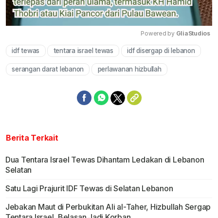
Powered by 
GliaStudios
idf tewas
tentara israel tewas
idf disergap di lebanon
Mute
serangan darat lebanon
perlawanan hizbullah
Berita Terkait
Dua Tentara Israel Tewas Dihantam Ledakan di Lebanon
Selatan
Satu Lagi Prajurit IDF Tewas di Selatan Lebanon
Jebakan Maut di Perbukitan Ali al-Taher, Hizbullah Sergap
Tentara Israel, Belasan Jadi Korban