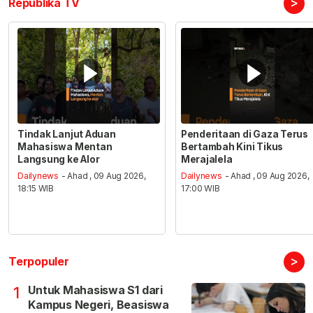
>
Republika TV
Tindak Lanjut Aduan
Penderitaan di Gaza Terus
Mahasiswa Mentan
Bertambah Kini Tikus
Langsung ke Alor
Merajalela
Dailynews
- Ahad , 09 Aug 2026,
Dailynews
- Ahad , 09 Aug 2026,
18:15 WIB
17:00 WIB
>
Terpopuler
Untuk Mahasiswa S1 dari
1
Kampus Negeri, Beasiswa