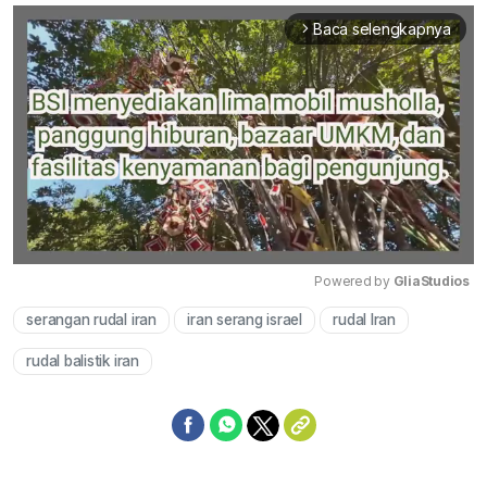
Baca selengkapnya
arrow_forward_ios
Powered by 
GliaStudios
serangan rudal iran
iran serang israel
rudal Iran
Mute
rudal balistik iran