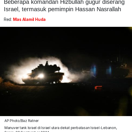
Beberapa komandan Hizbullah gugur diserang
Israel, termasuk pemimpin Hassan Nasrallah
Red:
Mas Alamil Huda
AP Photo/Baz Ratner
Manuver tank Israel di Israel utara dekat perbatasan Israel-Lebanon,