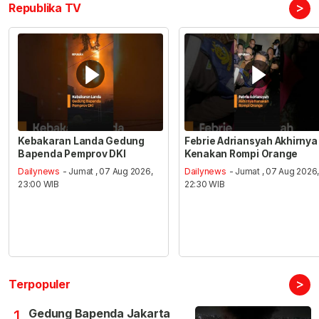
>
Republika TV
Kebakaran Landa Gedung
Febrie Adriansyah Akhirnya
Bapenda Pemprov DKI
Kenakan Rompi Orange
Dailynews
- Jumat , 07 Aug 2026,
Dailynews
- Jumat , 07 Aug 2026
23:00 WIB
22:30 WIB
>
Terpopuler
Gedung Bapenda Jakarta
1