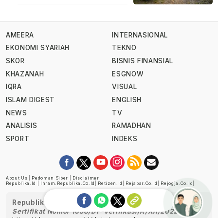
AMEERA
INTERNASIONAL
EKONOMI SYARIAH
TEKNO
SKOR
BISNIS FINANSIAL
KHAZANAH
ESGNOW
IQRA
VISUAL
ISLAM DIGEST
ENGLISH
NEWS
TV
ANALISIS
RAMADHAN
SPORT
INDEKS
About Us
|
Pedoman Siber
|
Disclaimer
Republika.id
|
Ihram.republika.co.id
|
Retizen.id
|
Rejabar.co.id
|
Rejogja.co.id
|
Republika telah diverifikasi oleh Dewan Pers
Sertifikat Nomor 1058/DP-Verifikasi/K/XII/2022