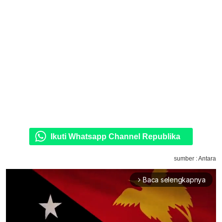
Ikuti Whatsapp Channel Republika
sumber : Antara
Baca selengkapnya
arrow_forward_ios