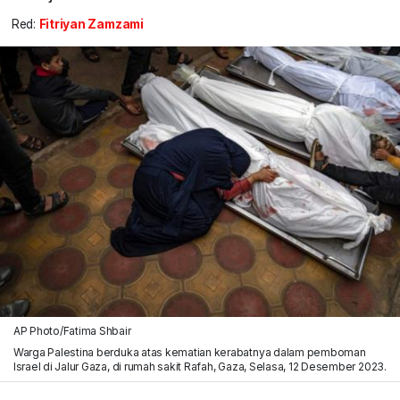
Red:
Fitriyan Zamzami
AP Photo/Fatima Shbair
Warga Palestina berduka atas kematian kerabatnya dalam pemboman
Israel di Jalur Gaza, di rumah sakit Rafah, Gaza, Selasa, 12 Desember 2023.