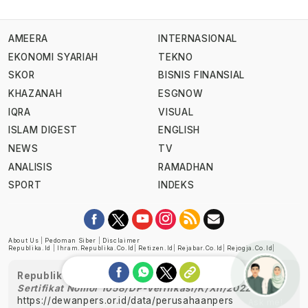
AMEERA
INTERNASIONAL
EKONOMI SYARIAH
TEKNO
SKOR
BISNIS FINANSIAL
KHAZANAH
ESGNOW
IQRA
VISUAL
ISLAM DIGEST
ENGLISH
NEWS
TV
ANALISIS
RAMADHAN
SPORT
INDEKS
About Us
|
Pedoman Siber
|
Disclaimer
Republika.id
|
Ihram.republika.co.id
|
Retizen.id
|
Rejabar.co.id
|
Rejogja.co.id
|
Republika telah diverifikasi oleh Dewan Pers
Sertifikat Nomor 1058/DP-Verifikasi/K/XII/2022
https://dewanpers.or.id/data/perusahaanpers
Ask me!