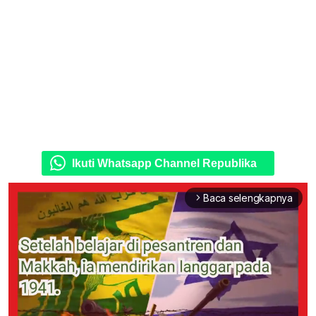
Ikuti Whatsapp Channel Republika
Baca selengkapnya
arrow_forward_ios