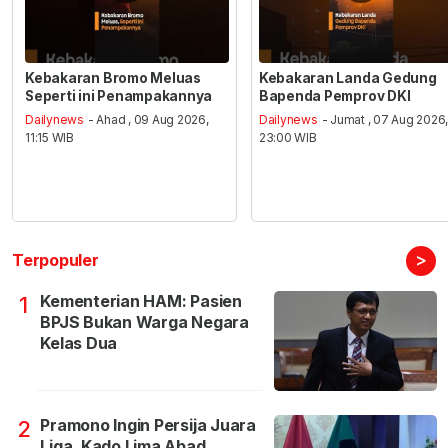
Kebakaran Bromo Meluas
Kebakaran Landa Gedung
Seperti ini Penampakannya
Bapenda Pemprov DKI
Dailynews
- Ahad , 09 Aug 2026,
Dailynews
- Jumat , 07 Aug 2026
11:15 WIB
23:00 WIB
>
Terpopuler
Kementerian HAM: Pasien
1
BPJS Bukan Warga Negara
Kelas Dua
Pramono Ingin Persija Juara
2
Liga, Kado Lima Abad