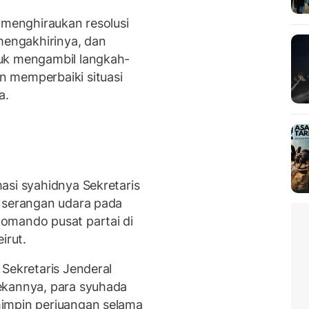
 menghiraukan resolusi
engakhirinya, dan
uk mengambil langkah-
 memperbaiki situasi
a.
asi syahidnya Sekretaris
m serangan udara pada
omando pusat partai di
irut.
Sekretaris Jenderal
ekannya, para syuhada
impin perjuangan selama