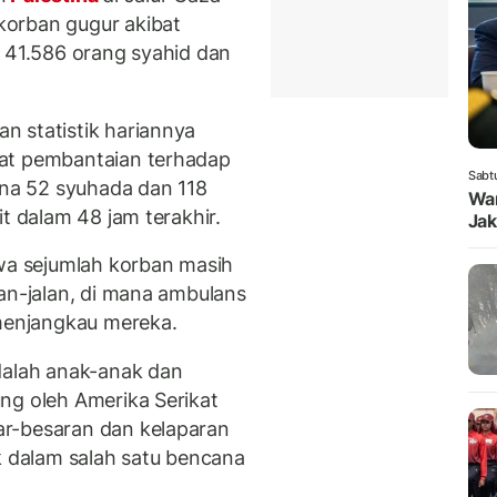
korban gugur akibat
i 41.586 orang syahid dan
n statistik hariannya
pat pembantaian terhadap
Sabt
ana 52 syuhada dan 118
Wam
t dalam 48 jam terakhir.
Jak
a sejumlah korban masih
an-jalan, di mana ambulans
 menjangkau mereka.
dalah anak-anak dan
ng oleh Amerika Serikat
r-besaran dan kelaparan
dalam salah satu bencana