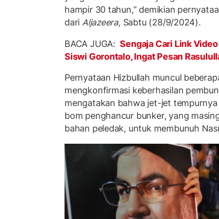
hampir 30 tahun,” demikian pernyataan
dari
Aljazeera,
Sabtu (28/9/2024).
BACA JUGA:
Sengaja Cari Link Vid
Siswi Gorontalo, Ingat Pesan Rasulu
Pernyataan Hizbullah muncul beberapa
mengkonfirmasi keberhasilan pembun
mengatakan bahwa jet-jet tempurnya 
bom penghancur bunker, yang masing
bahan peledak, untuk membunuh Nasr