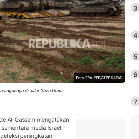
3
4
5
6
Foto: EPA-EFE/ATEF SAFADI
erangannya di Jalur Gaza Utara
7
de Al-Qassam mengatakan
 sementara media Israel
deteksi peningkatan