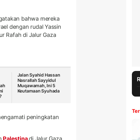
ngatakan bahwa mereka
rael dengan rudal Yassin
ur Rafah di Jalur Gaza
Jalan Syahid Hassan
Nasrallah Sayyidul
lah
Muqawamah, Ini 5
mi
Keutamaan Syuhada
?
Ter
mengamati peningkatan
n
Palestina
di Jalur Gaza