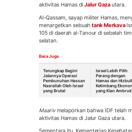
aktivitas Hamas di
Jalur Gaza
utara.
Al-Qassam, sayap militer Hamas, me
menargetkan sebuah
tank Merkava
Is
105 di daerah al-Tanour di sebelah tim
selatan.
Baca Juga
Terungkap Begini
Israel Lebih Pilih
Jalannya Operasi
Perang dengan
Pembunuhan Hassan
Hamas dan Hizbul
Nasrallah Oleh Israel
Ketimbang Ekono
yang Brutal
yang Kian Ambruk
Maariv
melaporkan bahwa IDF telah 
aktivitas Hamas di Jalur Gaza utara.
Sementara itu, Kementerian Kesehata