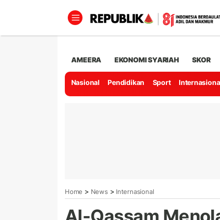
AMEERA
EKONOMI SYARIAH
SKOR
Nasional
Pendidikan
Sport
Internasiona
>
>
Home
News
Internasional
Al-Qassam Menol