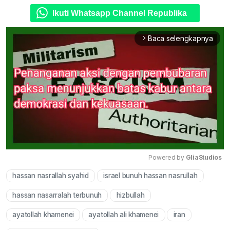
Ikuti Whatsapp Channel Republika
Baca selengkapnya
arrow_forward_ios
Powered by 
GliaStudios
hassan nasrallah syahid
israel bunuh hassan nasrullah
Mute
hassan nasarralah terbunuh
hizbullah
ayatollah khamenei
ayatollah ali khamenei
iran