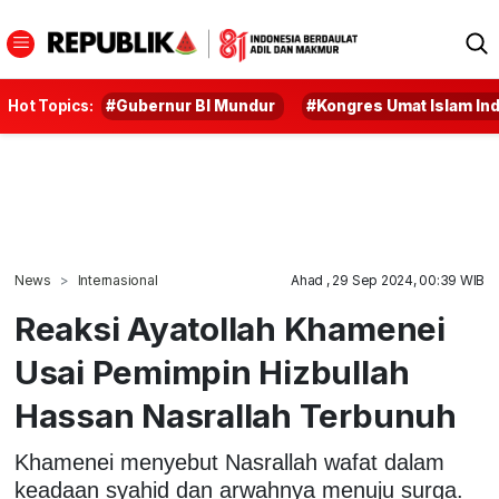
Hot Topics:
#Gubernur BI Mundur
#Kongres Umat Islam In
News
Internasional
Ahad , 29 Sep 2024, 00:39 WIB
Reaksi Ayatollah Khamenei
Usai Pemimpin Hizbullah
Hassan Nasrallah Terbunuh
Khamenei menyebut Nasrallah wafat dalam
keadaan syahid dan arwahnya menuju surga.