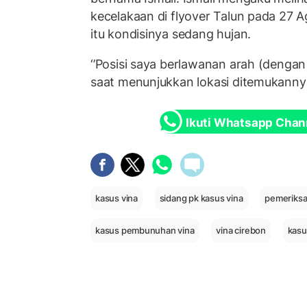
kecelakaan di flyover Talun pada 27 
itu kondisinya sedang hujan.
‘’Posisi saya berlawanan arah (dengan 
saat menunjukkan lokasi ditemukanny
Ikuti Whatsapp Chan
kasus vina
sidang pk kasus vina
pemeriksa
kasus pembunuhan vina
vina cirebon
kasu