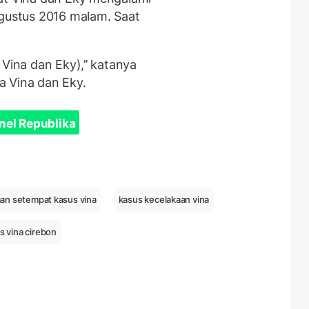
Agustus 2016 malam. Saat
Vina dan Eky),’’ katanya
a Vina dan Eky.
nel Republika
an setempat kasus vina
kasus kecelakaan vina
s vina cirebon