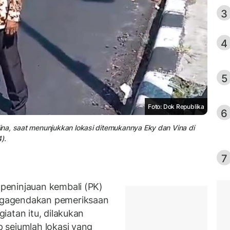
3
4
5
Foto: Dok Republika
6
na, saat menunjukkan lokasi ditemukannya Eky dan Vina di
).
7
peninjauan kembali (PK)
ngagendakan pemeriksaan
iatan itu, dilakukan
 sejumlah lokasi yang