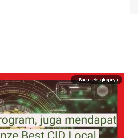
Baca selengkapnya
arrow_forward_ios