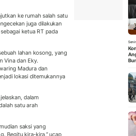
jutkan ke rumah salah satu
ngecekan juga dilakukan
 sebagai ketua RT pada
Seni
Kom
 sebuah lahan kosong, yang
Ang
n Vina dan Eky.
Bun
 waring Madura dan
njadi lokasi ditemukannya
njelaskan, dalam
dalah satu arah
emudian saksi yang
 Begitu kira-kira,’’ ucap