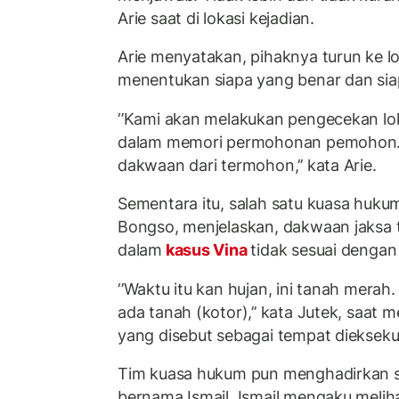
Arie saat di lokasi kejadian.
Arie menyatakan, pihaknya turun ke l
menentukan siapa yang benar dan sia
‘’Kami akan melakukan pengecekan lok
dalam memori permohonan pemohon. 
dakwaan dari termohon,’’ kata Arie.
Sementara itu, salah satu kuasa hukum
Bongso, menjelaskan, dakwaan jaksa 
dalam
kasus Vina
tidak sesuai dengan
‘’Waktu itu kan hujan, ini tanah merah
ada tanah (kotor),’’ kata Jutek, saat 
yang disebut sebagai tempat diekseku
Tim kuasa hukum pun menghadirkan sa
bernama Ismail. Ismail mengaku melih