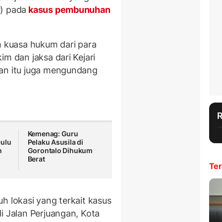
P) pada
kasus pembunuhan
h kuasa hukum dari para
im dan jaksa dari Kejari
tan itu juga mengundang
Kemenag: Guru
Dulu
Pelaku Asusila di
n
Gorontalo Dihukum
Berat
Ter
h lokasi yang terkait kasus
i Jalan Perjuangan, Kota