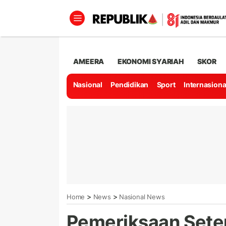
AMEERA
EKONOMI SYARIAH
SKOR
Nasional
Pendidikan
Sport
Internasiona
>
>
Home
News
Nasional News
Pemeriksaan Setem