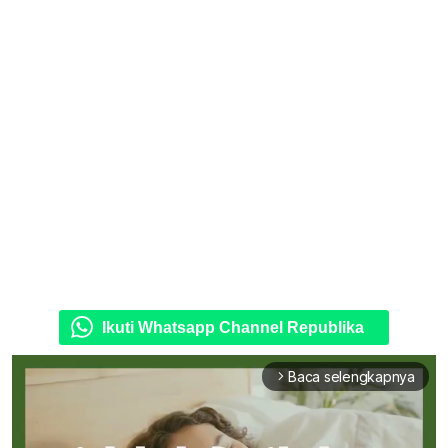
Ikuti Whatsapp Channel Republika
Baca selengkapnya
arrow_forward_ios