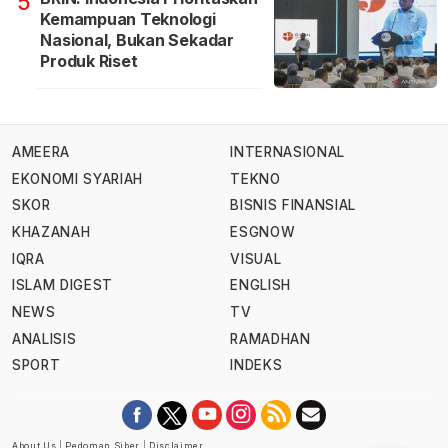
5
Kemampuan Teknologi
Nasional, Bukan Sekadar
Produk Riset
AMEERA
INTERNASIONAL
EKONOMI SYARIAH
TEKNO
SKOR
BISNIS FINANSIAL
KHAZANAH
ESGNOW
IQRA
VISUAL
ISLAM DIGEST
ENGLISH
NEWS
TV
ANALISIS
RAMADHAN
SPORT
INDEKS
About Us
|
Pedoman Siber
|
Disclaimer