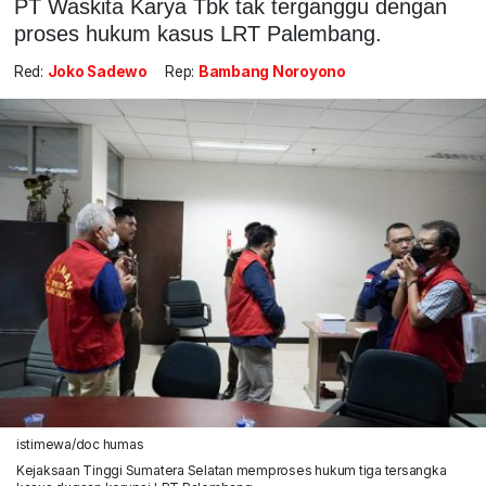
PT Waskita Karya Tbk tak terganggu dengan
proses hukum kasus LRT Palembang.
Red:
Joko Sadewo
Rep:
Bambang Noroyono
istimewa/doc humas
Kejaksaan Tinggi Sumatera Selatan memproses hukum tiga tersangka