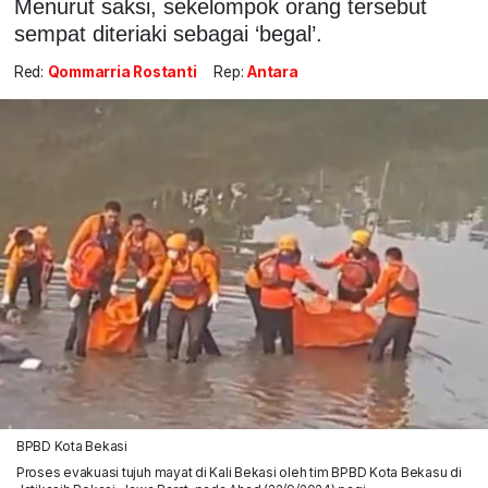
Menurut saksi, sekelompok orang tersebut
sempat diteriaki sebagai ‘begal’.
Red:
Qommarria Rostanti
Rep:
Antara
BPBD Kota Bekasi
Proses evakuasi tujuh mayat di Kali Bekasi oleh tim BPBD Kota Bekasu di