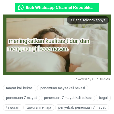
Ikuti Whatsapp Channel Republika
Baca selengkapnya
arrow_forward_ios
Powered by 
GliaStudios
mayat kali bekasi
penemuan mayat kali bekasi
Mute
penemuan 7 mayat
penemuan 7 mayat kali bekasi
begal
tawuran
tawuran remaja
penyebab penemuan 7 mayat