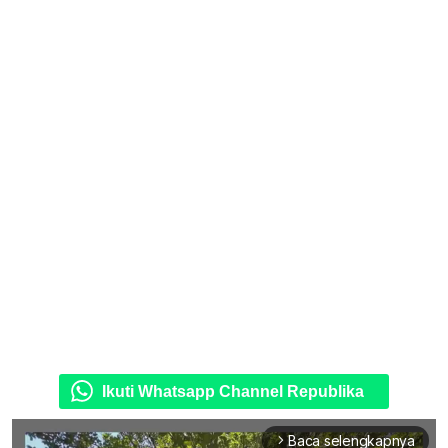
Ikuti Whatsapp Channel Republika
Baca selengkapnya
arrow_forward_ios