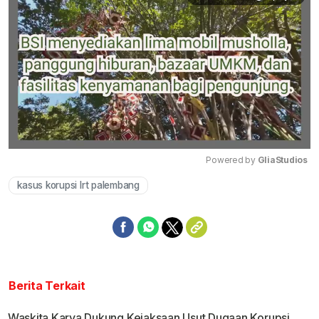
Powered by 
GliaStudios
kasus korupsi lrt palembang
Mute
Berita Terkait
Waskita Karya Dukung Kejaksaan Usut Dugaan Korupsi