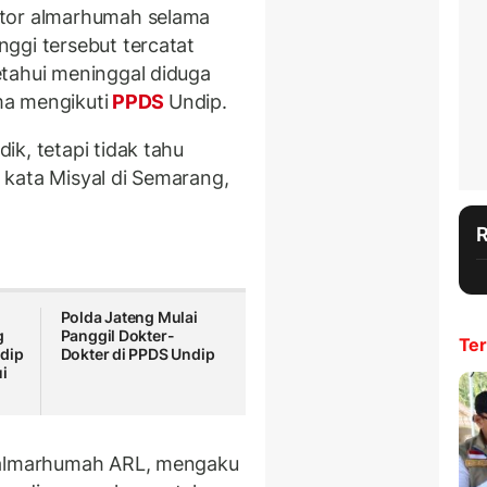
etor almarhumah selama
ggi tersebut tercatat
etahui meninggal diduga
a mengikuti
PPDS
Undip.
k, tetapi tidak tahu
kata Misyal di Semarang,
Polda Jateng Mulai
g
Panggil Dokter-
Ter
dip
Dokter di PPDS Undip
i
u almarhumah ARL, mengaku