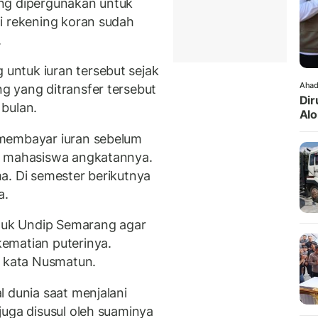
ng dipergunakan untuk
i rekening koran sudah
.
ntuk iuran tersebut sejak
Ahad
g yang ditransfer tersebut
Dir
 bulan.
Alo
 membayar iuran sebelum
a mahasiswa angkatannya.
a. Di semester berikutnya
a.
uk Undip Semarang agar
ematian puterinya.
" kata Nusmatun.
 dunia saat menjalani
juga disusul oleh suaminya