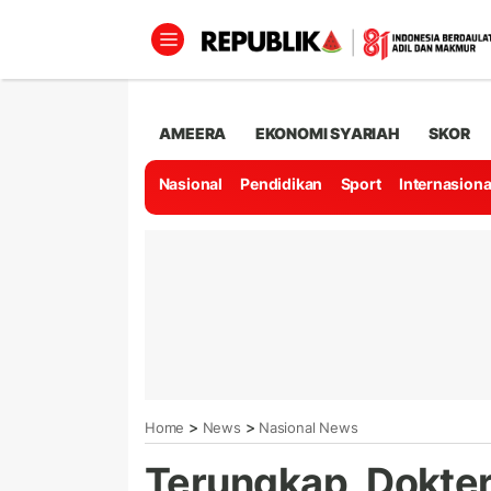
AMEERA
EKONOMI SYARIAH
SKOR
Nasional
Pendidikan
Sport
Internasiona
>
>
Home
News
Nasional News
Terungkap, Dokter 