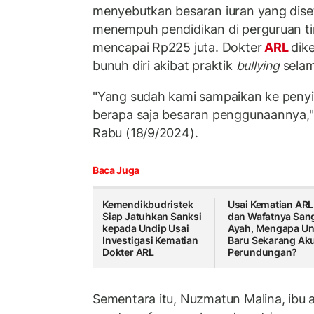
menyebutkan besaran iuran yang dis
menempuh pendidikan di perguruan tin
mencapai Rp225 juta. Dokter
ARL
dik
bunuh diri akibat praktik
bullying
selam
"Yang sudah kami sampaikan ke penyidi
berapa saja besaran penggunaannya," 
Rabu (18/9/2024).
Baca Juga
Kemendikbudristek
Usai Kematian ARL
Siap Jatuhkan Sanksi
dan Wafatnya San
kepada Undip Usai
Ayah, Mengapa Un
Investigasi Kematian
Baru Sekarang Aku
Dokter ARL
Perundungan?
Sementara itu, Nuzmatun Malina, ib