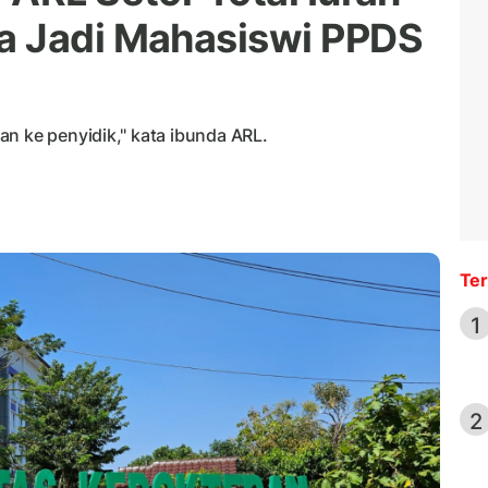
a Jadi Mahasiswi PPDS
n ke penyidik," kata ibunda ARL.
Ter
1
2