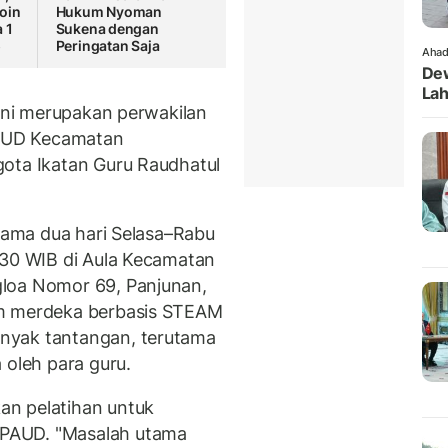
oin
Hukum Nyoman
 1
Sukena dengan
5
Peringatan Saja
Ahad
Dew
Lah
 ini merupakan perwakilan
AUD Kecamatan
gota Ikatan Guru Raudhatul
elama dua hari Selasa–Rabu
.30 WIB di Aula Kecamatan
loa Nomor 69, Panjunan,
um merdeka berbasis STEAM
nyak tantangan, terutama
oleh para guru.
n pelatihan untuk
PAUD. "Masalah utama