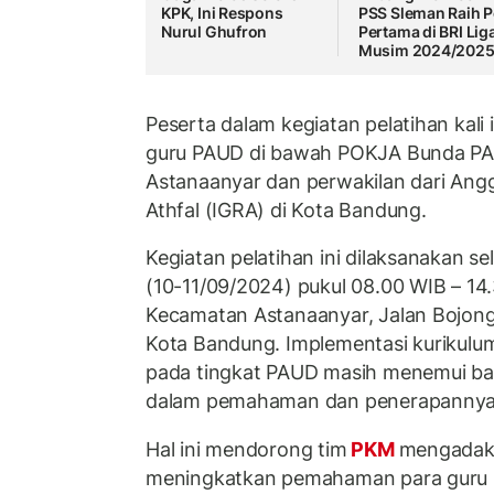
KPK, Ini Respons
PSS Sleman Raih P
Nurul Ghufron
Pertama di BRI Liga
Musim 2024/202
Peserta dalam kegiatan pelatihan kali
guru PAUD di bawah POKJA Bunda P
Astanaanyar dan perwakilan dari Ang
Athfal (IGRA) di Kota Bandung.
Kegiatan pelatihan ini dilaksanakan s
(10-11/09/2024) pukul 08.00 WIB – 14
Kecamatan Astanaanyar, Jalan Bojong
Kota Bandung. Implementasi kurikul
pada tingkat PAUD masih menemui ba
dalam pemahaman dan penerapannya 
Hal ini mendorong tim
PKM
mengadaka
meningkatkan pemahaman para guru 