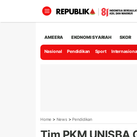
AMEERA
EKONOMI SYARIAH
SKOR
Nasional
Pendidikan
Sport
Internasiona
>
>
Home
News
Pendidikan
Tim PKM UNISBA G