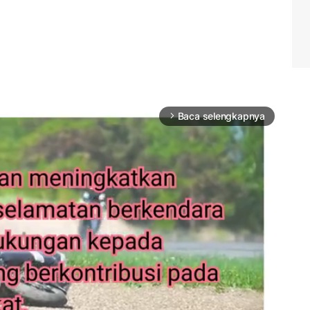
Baca selengkapnya
arrow_forward_ios