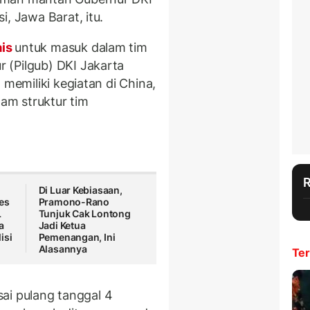
, Jawa Barat, itu.
ais
untuk masuk dalam tim
 (Pilgub) DKI Jakarta
 memiliki kegiatan di China,
lam struktur tim
Di Luar Kebiasaan,
es
Pramono-Rano
L
Tunjuk Cak Lontong
a
Jadi Ketua
isi
Pemenangan, Ini
Alasannya
Ter
esai pulang tanggal 4