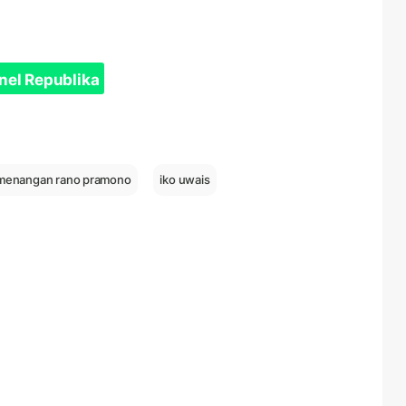
nel Republika
menangan rano pramono
iko uwais