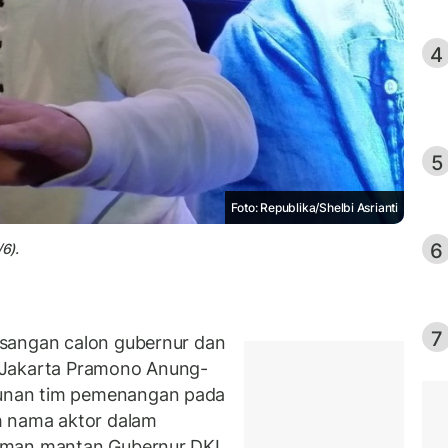
4
5
Foto: Republika/Shelbi Asrianti
6
6).
7
sangan calon gubernur dan
 Jakarta Pramono Anung-
unan tim pemenangan pada
h nama aktor dalam
aman mantan Gubernur DKI