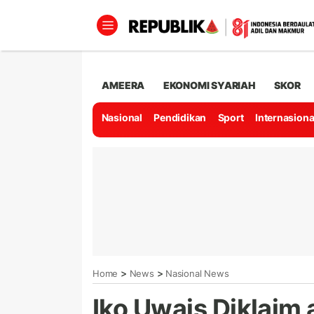
AMEERA
EKONOMI SYARIAH
SKOR
Nasional
Pendidikan
Sport
Internasiona
>
>
Home
News
Nasional News
Iko Uwais Diklaim