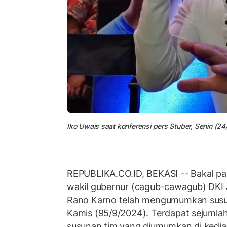
Iko Uwais saat konferensi pers Stuber, Senin (24/
REPUBLIKA.CO.ID, BEKASI -- Bakal pa
wakil gubernur (cagub-cawagub) DKI
Rano Karno telah mengumumkan sus
Kamis (95/9/2024). Terdapat sejumla
susunan tim yang diumumkan di kedi