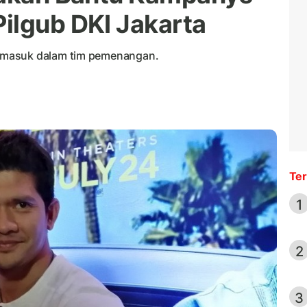
ilgub DKI Jakarta
 masuk dalam tim pemenangan.
Ter
1
2
3