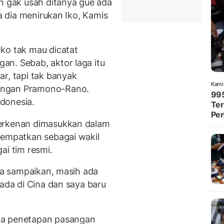
ah gak usah ditanya gue ada
ta dia menirukan Iko, Kamis
ko tak mau dicatat
n. Sebab, aktor laga itu
r, tapi tak banyak
Kami
angan Pramono-Rano.
995
ndonesia.
Ter
Pe
berkenan dimasukkan dalam
tempatkan sebagai wakil
ai tim resmi.
dia sampaikan, masih ada
 ada di Cina dan saya baru
ga penetapan pasangan