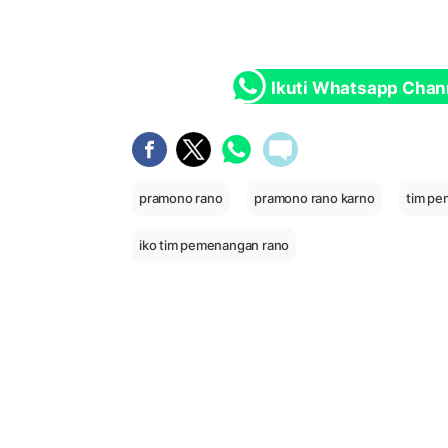
Ikuti Whatsapp Chan
pramono rano
pramono rano karno
tim pe
iko tim pemenangan rano