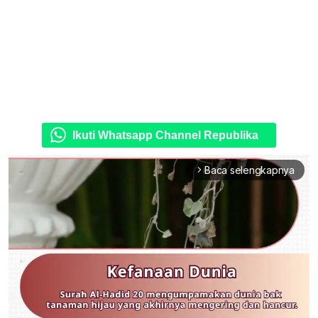
Ikuti Whatsapp Channel Republika
Baca selengkapnya
arrow_forward_ios