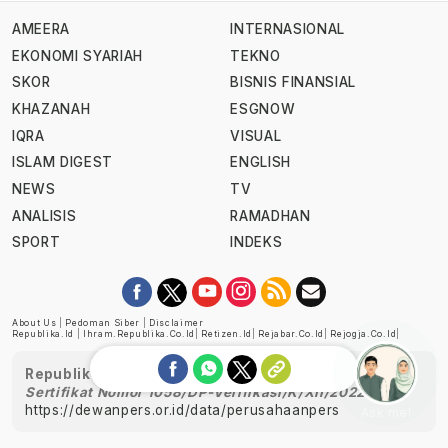
AMEERA
INTERNASIONAL
EKONOMI SYARIAH
TEKNO
SKOR
BISNIS FINANSIAL
KHAZANAH
ESGNOW
IQRA
VISUAL
ISLAM DIGEST
ENGLISH
NEWS
TV
ANALISIS
RAMADHAN
SPORT
INDEKS
About Us
|
Pedoman Siber
|
Disclaimer
Republika.id
|
Ihram.republika.co.id
|
Retizen.id
|
Rejabar.co.id
|
Rejogja.co.id
|
Republika telah diverifikasi oleh Dewan Pers
Sertifikat Nomor 1058/DP-Verifikasi/K/XII/2022
https://dewanpers.or.id/data/perusahaanpers
Ask me!