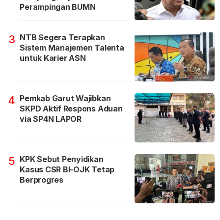
Perampingan BUMN
NTB Segera Terapkan
3
Sistem Manajemen Talenta
untuk Karier ASN
Pemkab Garut Wajibkan
4
SKPD Aktif Respons Aduan
via SP4N LAPOR
KPK Sebut Penyidikan
5
Kasus CSR BI-OJK Tetap
Berprogres