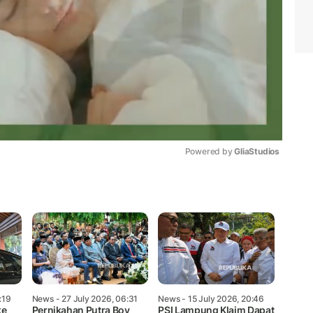
Powered by 
GliaStudios
Mute
:19
News
- 27 July 2026, 06:31
News
- 15 July 2026, 20:46
ke
Pernikahan Putra Boy
PSI Lampung Klaim Dapat