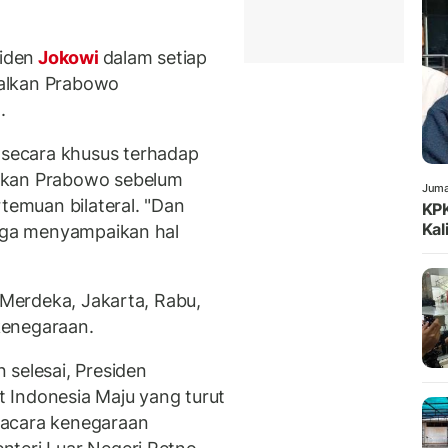
iden
Jokowi
dalam setiap
alkan Prabowo
.
secara khusus terhadap
lkan Prabowo sebelum
Juma
rtemuan bilateral. "Dan
KPK
Kal
juga menyampaikan hal
a Merdeka, Jakarta, Rabu,
kenegaraan.
 selesai, Presiden
 Indonesia Maju yang turut
pacara kenegaraan