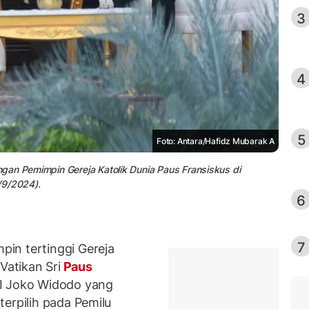
3
4
5
Foto: Antara/Hafidz Mubarak A
gan Pemimpin Gereja Katolik Dunia Paus Fransiskus di
/9/2024).
6
7
in tertinggi Gereja
Vatikan Sri
Paus
I Joko Widodo yang
erpilih pada Pemilu