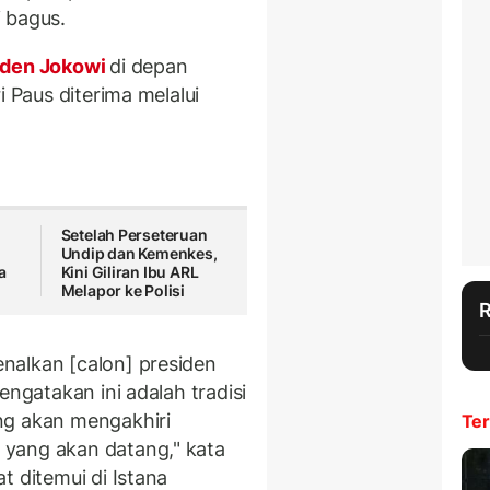
 bagus.
iden Jokowi
di depan
i Paus diterima melalui
Setelah Perseteruan
Undip dan Kemenkes,
a
Kini Giliran Ibu ARL
Melapor ke Polisi
nalkan [calon] presiden
engatakan ini adalah tradisi
ng akan mengakhiri
Ter
yang akan datang," kata
t ditemui di Istana