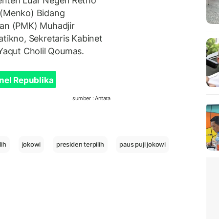
nteri Luar Negeri Retno
r (Menko) Bidang
n (PMK) Muhadjir
atikno, Sekretaris Kabinet
aqut Cholil Qoumas.
nel Republika
sumber : Antara
lih
jokowi
presiden terpilih
paus puji jokowi