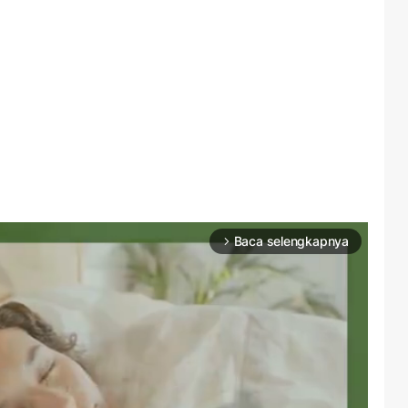
Baca selengkapnya
arrow_forward_ios