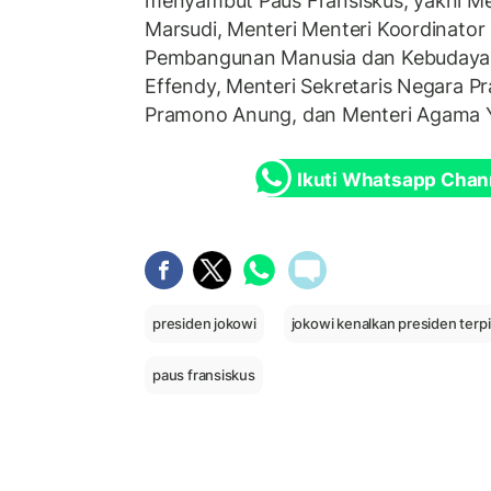
menyambut Paus Fransiskus, yakni Me
Marsudi, Menteri Menteri Koordinato
Pembangunan Manusia dan Kebudayaa
Effendy, Menteri Sekretaris Negara Pr
Pramono Anung, dan Menteri Agama Y
Ikuti Whatsapp Chan
presiden jokowi
jokowi kenalkan presiden terpi
paus fransiskus