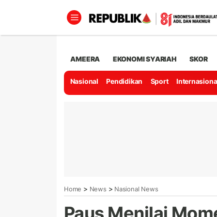
AMEERA
EKONOMI SYARIAH
SKOR
Nasional
Pendidikan
Sport
Internasiona
>
>
Home
News
Nasional News
Paus Menilai Mom