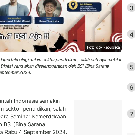
3
4
Foto: dok Republika
psi teknologi dalam sektor pendidikan, salah satunya melalui
5
gital yang akan diselenggarakan oleh BSI (Bina Sarana
September 2024.
6
ntah Indonesia semakin
m sektor pendidikan, salah
7
acara Seminar Kemerdekaan
h BSI (Bina Sarana
da Rabu 4 September 2024.