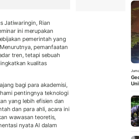
 Jatiwaringin, Rian
minar ini merupakan
ebijakan pemerintah yang
n. Menurutnya, pemanfaatan
dar tren, tetapi sebuah
ngkatkan kualitas
Juma
Ged
Uni
ajang bagi para akademisi,
hami pentingnya teknologi
an yang lebih efisien dan
ah dan para ahli, acara ini
kan wawasan teoretis,
mentasi nyata AI dalam