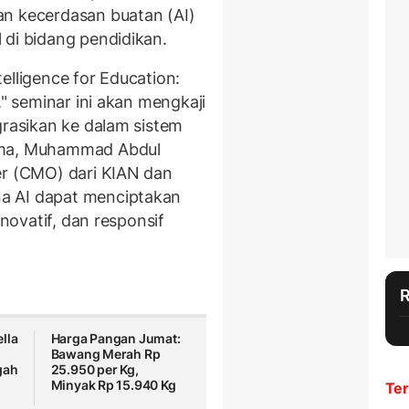
an kecerdasan buatan (AI)
 di bidang pendidikan.
elligence for Education:
," seminar ini akan mengkaji
grasikan ke dalam sistem
ama, Muhammad Abdul
er (CMO) dari KIAN dan
a AI dapat menciptakan
inovatif, dan responsif
lla
Harga Pangan Jumat:
Bawang Merah Rp
gah
25.950 per Kg,
Minyak Rp 15.940 Kg
Ter