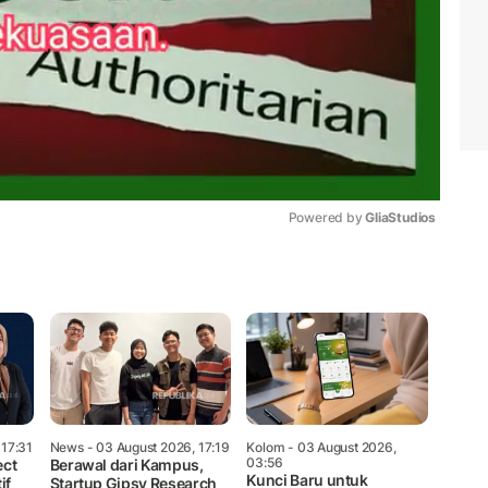
Powered by 
GliaStudios
Mute
 17:31
News
- 03 August 2026, 17:19
Kolom
- 03 August 2026,
03:56
ect
Berawal dari Kampus,
Kunci Baru untuk
if
Startup Gipsy Research