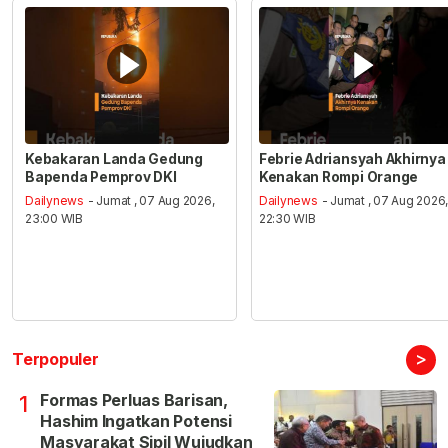
Kebakaran Landa Gedung
Febrie Adriansyah Akhirnya
Bapenda Pemprov DKI
Kenakan Rompi Orange
Dailynews
- Jumat , 07 Aug 2026,
Dailynews
- Jumat , 07 Aug 2026
23:00 WIB
22:30 WIB
>
Terpopuler
Formas Perluas Barisan,
1
Hashim Ingatkan Potensi
Masyarakat Sipil Wujudkan