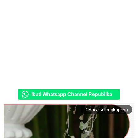
Ikuti Whatsapp Channel Republika
Baca selengkapnya
arrow_forward_ios