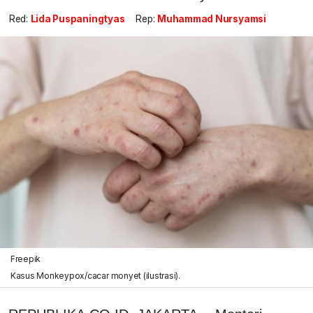
Red:
Lida Puspaningtyas
Rep:
Muhammad Nursyamsi
Freepik
Kasus Monkeypox/cacar monyet (ilustrasi).