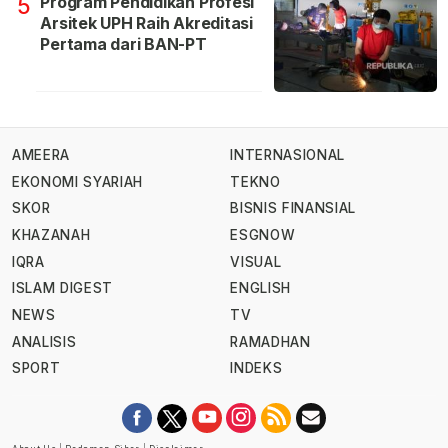
Program Pendidikan Profesi
5
Arsitek UPH Raih Akreditasi
Pertama dari BAN-PT
AMEERA
INTERNASIONAL
EKONOMI SYARIAH
TEKNO
SKOR
BISNIS FINANSIAL
KHAZANAH
ESGNOW
IQRA
VISUAL
ISLAM DIGEST
ENGLISH
NEWS
TV
ANALISIS
RAMADHAN
SPORT
INDEKS