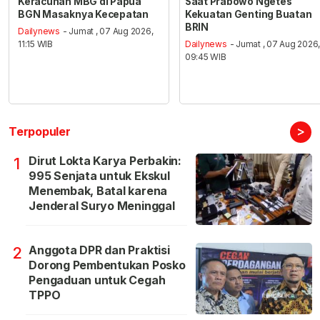
Keracunan MBG di Papua
Saat Prabowo Ngetes
BGN Masaknya Kecepatan
Kekuatan Genting Buatan
BRIN
Dailynews
- Jumat , 07 Aug 2026,
11:15 WIB
Dailynews
- Jumat , 07 Aug 2026
09:45 WIB
>
Terpopuler
Dirut Lokta Karya Perbakin:
1
995 Senjata untuk Ekskul
Menembak, Batal karena
Jenderal Suryo Meninggal
Anggota DPR dan Praktisi
2
Dorong Pembentukan Posko
Pengaduan untuk Cegah
TPPO