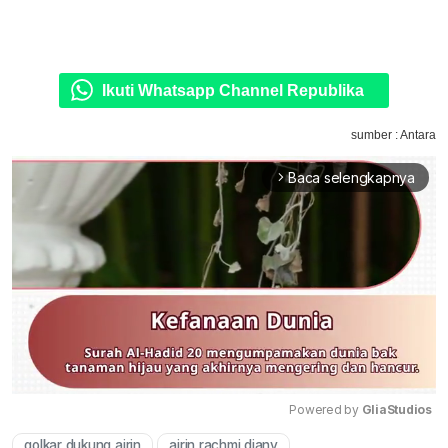
Ikuti Whatsapp Channel Republika
sumber : Antara
Baca selengkapnya
arrow_forward_ios
Powered by 
GliaStudios
golkar dukung airin
airin rachmi diany