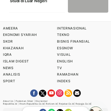
Studi di Luar Negeri
AMEERA
INTERNASIONAL
EKONOMI SYARIAH
TEKNO
SKOR
BISNIS FINANSIAL
KHAZANAH
ESGNOW
IQRA
VISUAL
ISLAM DIGEST
ENGLISH
NEWS
TV
ANALISIS
RAMADHAN
SPORT
INDEKS
About Us
|
Pedoman Siber
|
Disclaimer
Republika.id
|
Ihram.republika.co.id
|
Retizen.id
|
Rejabar.co.id
|
Rejogja.co.id
|