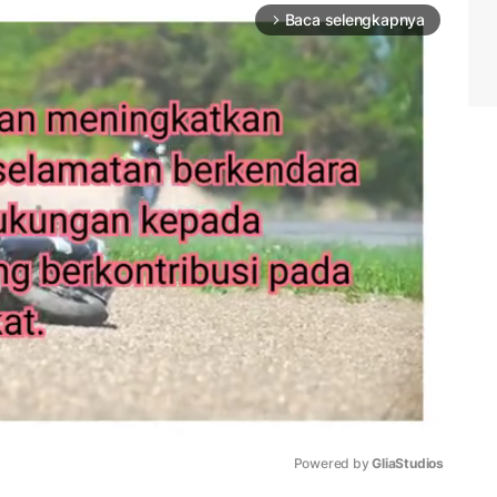
Baca selengkapnya
arrow_forward_ios
Powered by 
GliaStudios