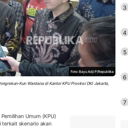
3
4
5
Foto: Bayu Adji P/Republika
6
ngrekun-Kun Wardana di Kantor KPU Provinsi DKI Jakarta,
7
i Pemilihan Umum (KPU)
 terkait skenario akan