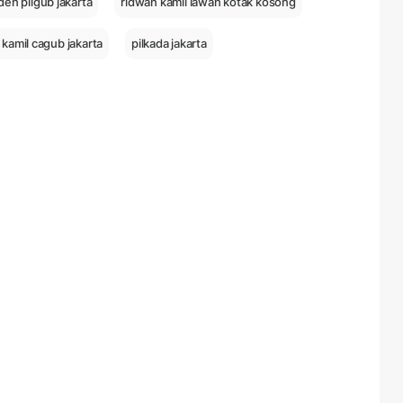
en pilgub jakarta
ridwan kamil lawan kotak kosong
kamil cagub jakarta
pilkada jakarta