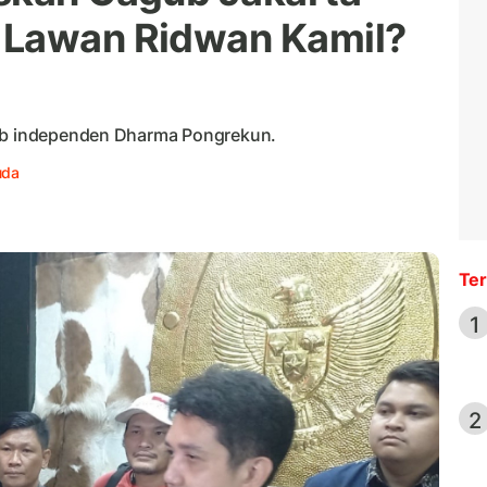
 Lawan Ridwan Kamil?
gub independen Dharma Pongrekun.
uda
Ter
1
2