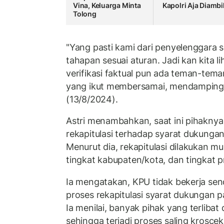
Vina, Keluarga Minta
Kapolri Aja Diambil
Tolong
"Yang pasti kami dari penyelenggara 
tahapan sesuai aturan. Jadi kan kita li
verifikasi faktual pun ada teman-te
yang ikut membersamai, mendampingi,"
(13/8/2024).
Astri menambahkan, saat ini pihakny
rekapitulasi terhadap syarat dukungan
Menurut dia, rekapitulasi dilakukan mu
tingkat kabupaten/kota, dan tingkat pr
Ia mengatakan, KPU tidak bekerja sen
proses rekapitulasi syarat dukungan 
Ia menilai, banyak pihak yang terlibat
sehingga terjadi proses saling krosc