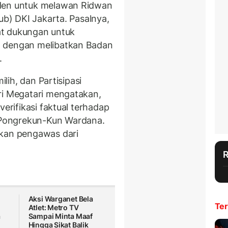
nden untuk melawan Ridwan
ub) DKI Jakarta. Pasalnya,
rat dukungan untuk
n dengan melibatkan Badan
.
ilih, dan Partisipasi
ri Megatari mengatakan,
verifikasi faktual terhadap
Pongrekun-Kun Wardana.
tkan pengawas dari
Aksi Warganet Bela
Ter
Atlet: Metro TV
a
Sampai Minta Maaf
Hingga Sikat Balik