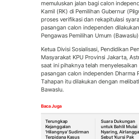
memuluskan jalan bagi calon indepe
Kamil (RK) di Pemilihan Gubernur (Pilg
proses verifikasi dan rekapitulasi sya
pasangan calon independen dilakuka
Pengawas Pemilihan Umum (Bawaslu)
Ketua Divisi Sosialisasi, Pendidikan Pem
Masyarakat KPU Provinsi Jakarta, Ast
saat ini pihaknya telah menyelesaikan 
pasangan calon independen Dharma 
Tahapan itu dilakukan dengan meliba
Bawaslu.
Baca Juga
Terungkap
Suara Dukungan
Kejanggalan
untuk Bahlil Mulai
'Hilangnya' Sudirman
Nyaring, Airlangg
Terpidana Kasus
Sebut 'Kursi Pak