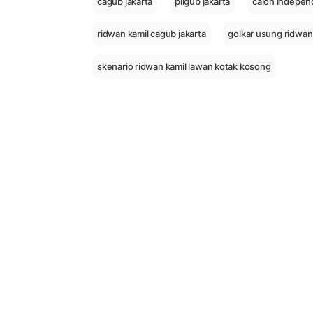
cagub jakarta
pilgub jakarta
calon independ
ridwan kamil cagub jakarta
golkar usung ridwan 
skenario ridwan kamil lawan kotak kosong