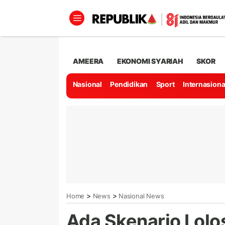
AMEERA
EKONOMI SYARIAH
SKOR
Nasional
Pendidikan
Sport
Internasiona
>
>
Home
News
Nasional News
Ada Skenario Lolo