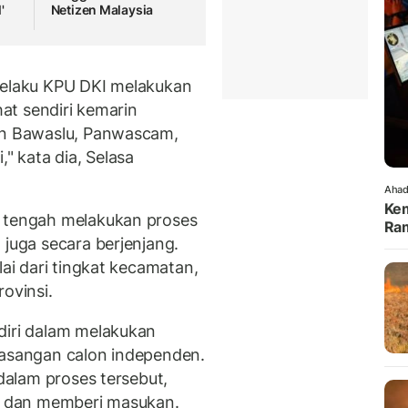
'
Netizen Malaysia
selaku KPU DKI melakukan
hat sendiri kemarin
man Bawaslu, Panwascam,
 kata dia, Selasa
Ahad
Kem
a tengah melakukan proses
Ra
 juga secara berjenjang.
lai dari tingkat kecamatan,
ovinsi.
diri dalam melakukan
pasangan calon independen.
 dalam proses tersebut,
ek dan memberi masukan.