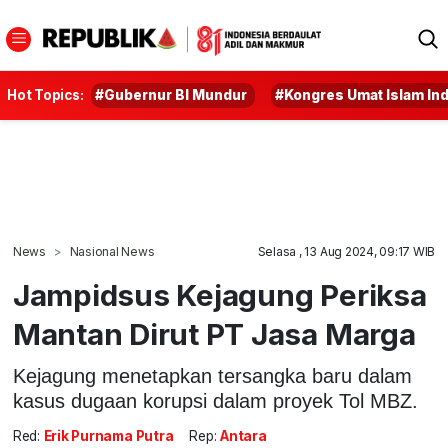
Hot Topics:
#Gubernur BI Mundur
#Kongres Umat Islam In
News
Nasional News
Selasa , 13 Aug 2024, 09:17 WIB
Jampidsus Kejagung Periksa
Mantan Dirut PT Jasa Marga
Kejagung menetapkan tersangka baru dalam
kasus dugaan korupsi dalam proyek Tol MBZ.
Red:
Erik Purnama Putra
Rep:
Antara