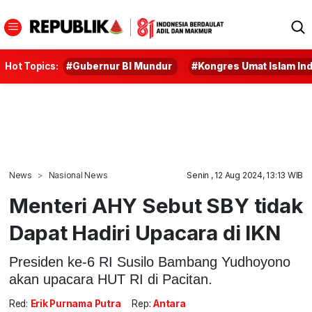
Hot Topics:
#Gubernur BI Mundur
#Kongres Umat Islam In
News
Nasional News
Senin , 12 Aug 2024, 13:13 WIB
Menteri AHY Sebut SBY tidak
Dapat Hadiri Upacara di IKN
Presiden ke-6 RI Susilo Bambang Yudhoyono
akan upacara HUT RI di Pacitan.
Red:
Erik Purnama Putra
Rep:
Antara