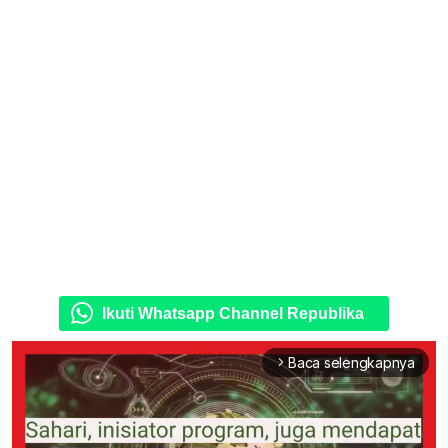
Ikuti Whatsapp Channel Republika
Baca selengkapnya
arrow_forward_ios