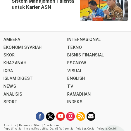
Sistem Manajemen Talenta
untuk Karier ASN
AMEERA
INTERNASIONAL
EKONOMI SYARIAH
TEKNO
SKOR
BISNIS FINANSIAL
KHAZANAH
ESGNOW
IQRA
VISUAL
ISLAM DIGEST
ENGLISH
NEWS
TV
ANALISIS
RAMADHAN
SPORT
INDEKS
About Us
|
Pedoman Siber
|
Disclaimer
Republika.id
|
Ihram.republika.co.id
|
Retizen.id
|
Rejabar.co.id
|
Rejogja.co.id
|