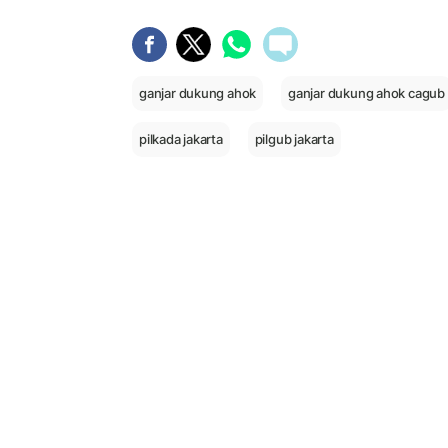
ganjar dukung ahok
ganjar dukung ahok cagub
pilkada jakarta
pilgub jakarta