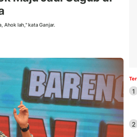
a
, Ahok lah," kata Ganjar.
Ter
1
2