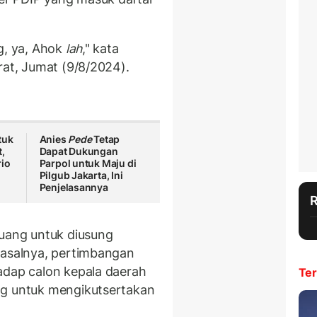
g, ya, Ahok
lah
," kata
rat, Jumat (9/8/2024).
tuk
Anies
Pede
Tetap
,
Dapat Dukungan
rio
Parpol untuk Maju di
Pilgub Jakarta, Ini
Penjelasannya
luang untuk diusung
Pasalnya, pertimbangan
adap calon kepala daerah
Ter
ng untuk mengikutsertakan