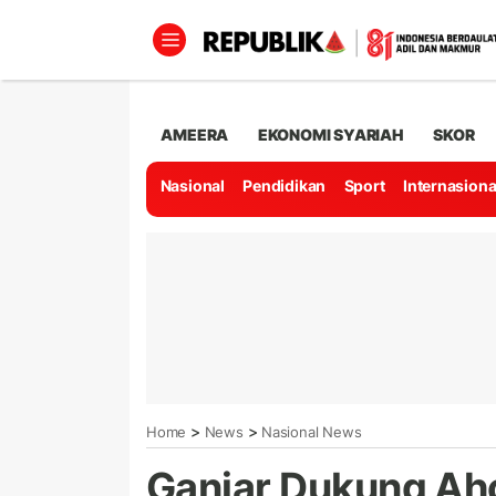
AMEERA
EKONOMI SYARIAH
SKOR
Nasional
Pendidikan
Sport
Internasiona
>
>
Home
News
Nasional News
Ganjar Dukung Aho