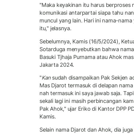
"Maka keyakinan itu harus berproses m
komunikasi antarpartai siapa tahu nant
muncul yang lain. Hari ini nama-nam
itu," jelasnya.
Sebelumnya, Kamis (16/5/2024), Ketu
Sotarduga menyebutkan bahwa nama D
Basuki Tjhaja Purnama atau Ahok mas
Jakarta 2024.
"
Kan
sudah disampaikan Pak Sekjen a
Mas Djarot termasuk di delapan nama it
nah termasuk ini saya jawab saja. Tapi
sekali lagi ini masih perbincangan ka
Pak Ahok," ujar Eriko di Kantor DPP P
Kamis.
Selain nama Djarot dan Ahok, dia ju