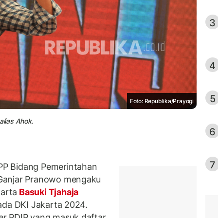
3
4
5
Foto: Republika/Prayogi
alias Ahok.
6
7
PP Bidang Pemerintahan
 Ganjar Pranowo mengaku
arta
Basuki Tjahaja
kada DKI Jakarta 2024.
er PDIP yang masuk daftar