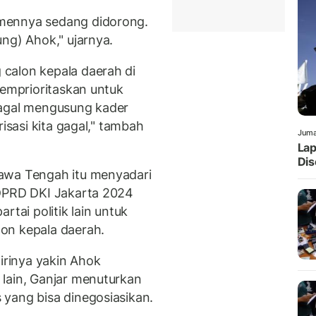
mennya sedang didorong.
ng) Ahok," ujarnya.
calon kepala daerah di
memprioritaskan untuk
gagal mengusung kader
risasi kita gagal," tambah
Juma
Lap
Dis
awa Tengah itu menyadari
 DPRD DKI Jakarta 2024
rtai politik lain untuk
on kepala daerah.
dirinya yakin Ahok
lain, Ganjar menuturkan
yang bisa dinegosiasikan.