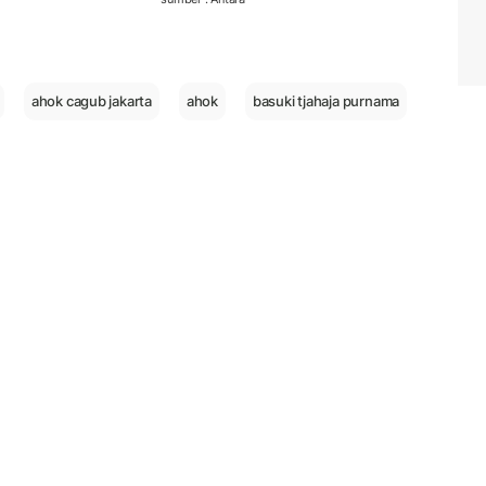
ahok cagub jakarta
ahok
basuki tjahaja purnama