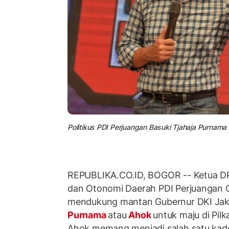
Politikus PDI Perjuangan Basuki Tjahaja Purnama 
REPUBLIKA.CO.ID, BOGOR -- Ketua D
dan Otonomi Daerah PDI Perjuangan
mendukung mantan Gubernur DKI Jak
Purnama
atau
Ahok
untuk maju di Pil
Ahok memang menjadi salah satu kad