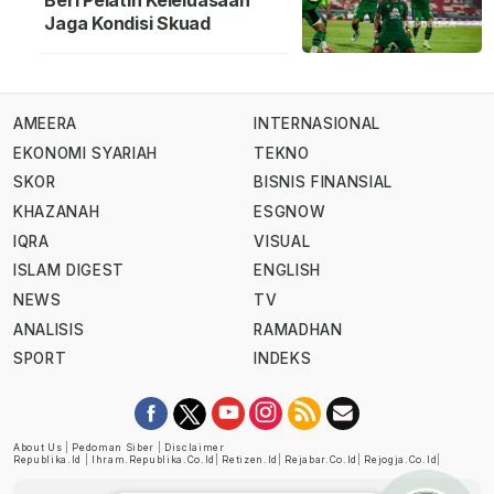
Beri Pelatih Keleluasaan
Jaga Kondisi Skuad
AMEERA
INTERNASIONAL
EKONOMI SYARIAH
TEKNO
SKOR
BISNIS FINANSIAL
KHAZANAH
ESGNOW
IQRA
VISUAL
ISLAM DIGEST
ENGLISH
NEWS
TV
ANALISIS
RAMADHAN
SPORT
INDEKS
About Us
|
Pedoman Siber
|
Disclaimer
Republika.id
|
Ihram.republika.co.id
|
Retizen.id
|
Rejabar.co.id
|
Rejogja.co.id
|