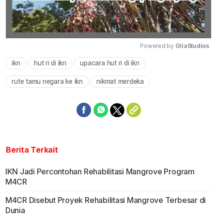
Powered by 
GliaStudios
ikn
hut ri di ikn
upacara hut ri di ikn
Mute
rute tamu negara ke ikn
nikmat merdeka
Berita Terkait
IKN Jadi Percontohan Rehabilitasi Mangrove Program
M4CR
M4CR Disebut Proyek Rehabilitasi Mangrove Terbesar di
Dunia