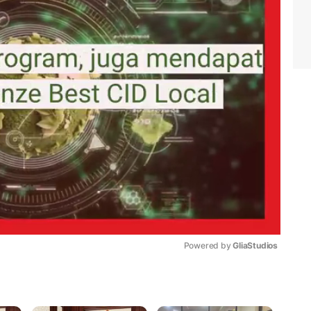
Powered by 
GliaStudios
Mute