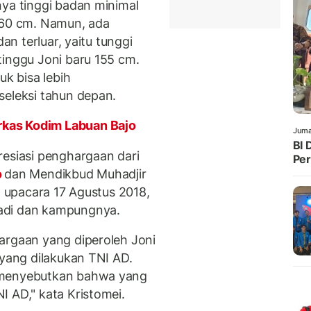
nya tinggi badan minimal
160 cm. Namun, ada
dan terluar, yaitu tunggi
tinggu Joni baru 155 cm.
uk bisa lebih
seleksi tahun depan.
kas Kodim Labuan Bajo
Juma
BI 
resiasi penghargaan dari
Per
o
dan Mendikbud Muhadjir
a upacara 17 Agustus 2018,
adi dan kampungnya.
argaan yang diperoleh Joni
 yang dilakukan TNI AD.
 menyebutkan bahwa yang
I AD," kata Kristomei.