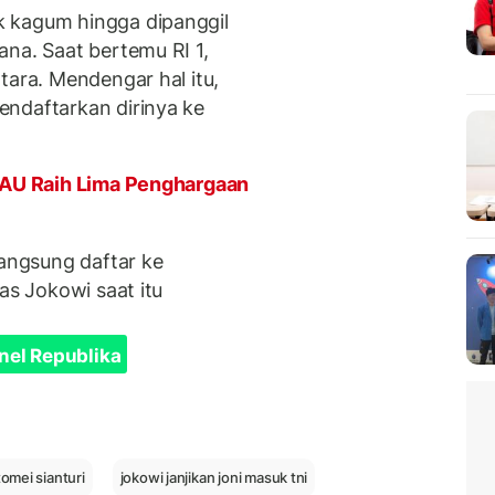
 kagum hingga dipanggil
ana. Saat bertemu RI 1,
tara. Mendengar hal itu,
endaftarkan dirinya ke
I AU Raih Lima Penghargaan
langsung daftar ke
as Jokowi saat itu
nel Republika
tomei sianturi
jokowi janjikan joni masuk tni