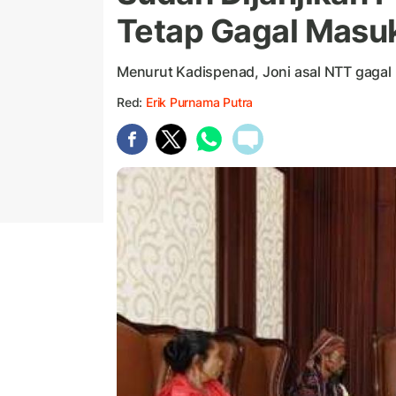
Tetap Gagal Masuk
Menurut Kadispenad, Joni asal NTT gagal 
Red:
Erik Purnama Putra