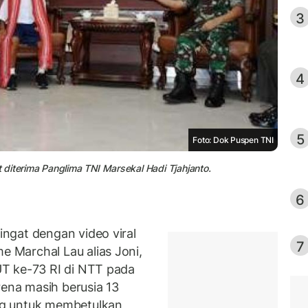
3
4
5
Foto: Dok Puspen TNI
diterima Panglima TNI Marsekal Hadi Tjahjanto.
6
ngat dengan video viral
7
Marchal Lau alias Joni,
T ke-73 RI di NTT pada
rena masih berusia 13
ng untuk membetulkan