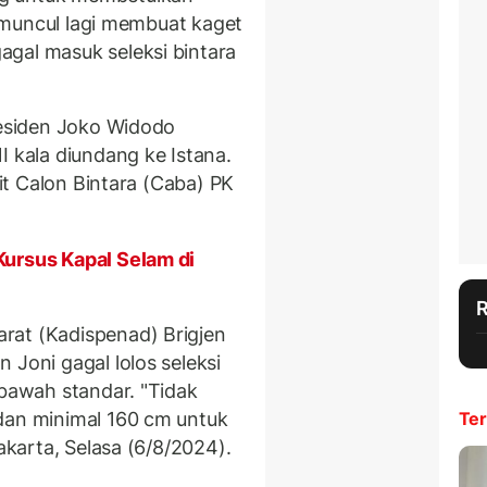
ia muncul lagi membuat kaget
gal masuk seleksi bintara
residen Joko Widodo
I kala diundang ke Istana.
rit Calon Bintara (Caba) PK
.
Kursus Kapal Selam di
rat (Kadispenad) Brigjen
 Joni gagal lolos seleksi
 bawah standar. "Tidak
dan minimal 160 cm untuk
Ter
Jakarta, Selasa (6/8/2024).