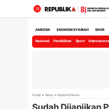
AMEERA
EKONOMI SYARIAH
SKOR
Nasional
Pendidikan
Sport
Internasiona
>
>
Home
News
Nasional News
Sudah Dijanjikan P