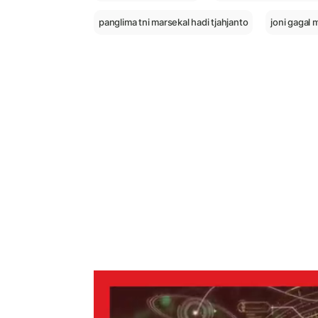
panglima tni marsekal hadi tjahjanto
joni gagal 