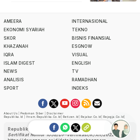
AMEERA
INTERNASIONAL
EKONOMI SYARIAH
TEKNO
SKOR
BISNIS FINANSIAL
KHAZANAH
ESGNOW
IQRA
VISUAL
ISLAM DIGEST
ENGLISH
NEWS
TV
ANALISIS
RAMADHAN
SPORT
INDEKS
About Us
|
Pedoman Siber
|
Disclaimer
Republika.id
|
Ihram.republika.co.id
|
Retizen.id
|
Rejabar.co.id
|
Rejogja.co.id
|
Republika telah diverifikasi oleh Dewan Pers
Sertifikat Nomor 1058/DP-Verifikasi/K/XII/2022