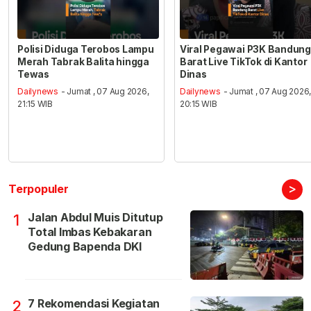
Polisi Diduga Terobos Lampu
Viral Pegawai P3K Bandung
Merah Tabrak Balita hingga
Barat Live TikTok di Kantor
Tewas
Dinas
Dailynews
- Jumat , 07 Aug 2026,
Dailynews
- Jumat , 07 Aug 2026
21:15 WIB
20:15 WIB
>
Terpopuler
Jalan Abdul Muis Ditutup
1
Total Imbas Kebakaran
Gedung Bapenda DKI
7 Rekomendasi Kegiatan
2