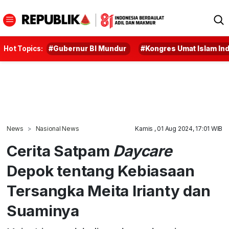
Hot Topics:
#Gubernur BI Mundur
#Kongres Umat Islam In
News
Nasional News
Kamis , 01 Aug 2024, 17:01 WIB
Cerita Satpam
Daycare
Depok tentang Kebiasaan
Tersangka Meita Irianty dan
Suaminya