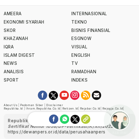
AMEERA
INTERNASIONAL
EKONOMI SYARIAH
TEKNO
SKOR
BISNIS FINANSIAL
KHAZANAH
ESGNOW
IQRA
VISUAL
ISLAM DIGEST
ENGLISH
NEWS
TV
ANALISIS
RAMADHAN
SPORT
INDEKS
About Us
|
Pedoman Siber
|
Disclaimer
Republika.id
|
Ihram.republika.co.id
|
Retizen.id
|
Rejabar.co.id
|
Rejogja.co.id
|
Republika telah diverifikasi oleh Dewan Pers
Sertifikat Nomor 1058/DP-Verifikasi/K/XII/2022
https://dewanpers.or.id/data/perusahaanpers
Ask me!