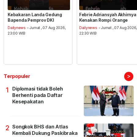
Kebakaran Landa Gedung
Febrie Adriansyah Akhirnya
Bapenda Pemprov DKI
Kenakan Rompi Orange
Dailynews
- Jumat , 07 Aug 2026,
Dailynews
- Jumat , 07 Aug 2026
23:00 WIB
22:30 WIB
>
Terpopuler
Diplomasi tidak Boleh
1
Berhenti pada Daftar
Kesepakatan
Songkok BHS dan Atlas
2
Kembali Dukung Paskibraka