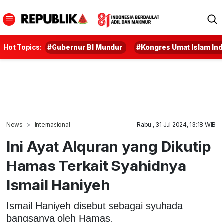
Hot Topics:
#Gubernur BI Mundur
#Kongres Umat Islam In
News
Internasional
Rabu , 31 Jul 2024, 13:18 WIB
Ini Ayat Alquran yang Dikutip
Hamas Terkait Syahidnya
Ismail Haniyeh
Ismail Haniyeh disebut sebagai syuhada
bangsanya oleh Hamas.