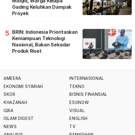
Masjid, Warga Kelapa
Gading Keluhkan Dampak
Proyek
BRIN: Indonesia Prioritaskan
5
Kemampuan Teknologi
Nasional, Bukan Sekadar
Produk Riset
AMEERA
INTERNASIONAL
EKONOMI SYARIAH
TEKNO
SKOR
BISNIS FINANSIAL
KHAZANAH
ESGNOW
IQRA
VISUAL
ISLAM DIGEST
ENGLISH
NEWS
TV
ANALISIS
RAMADHAN