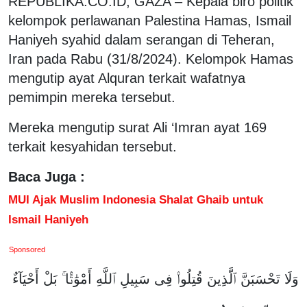
REPUBLIKA.CO.ID, GAZA – Kepala biro politik
kelompok perlawanan Palestina Hamas, Ismail
Haniyeh syahid dalam serangan di Teheran,
Iran pada Rabu (31/8/2024). Kelompok Hamas
mengutip ayat Alquran terkait wafatnya
pemimpin mereka tersebut.
Mereka mengutip surat Ali ‘Imran ayat 169
terkait kesyahidan tersebut.
Baca Juga :
MUI Ajak Muslim Indonesia Shalat Ghaib untuk
Ismail Haniyeh
Sponsored
وَلَا تَحْسَبَنَّ ٱلَّذِينَ قُتِلُوا۟ فِى سَبِيلِ ٱللَّهِ أَمْوَٰتًۢا ۚ بَلْ أَحْيَآءٌ