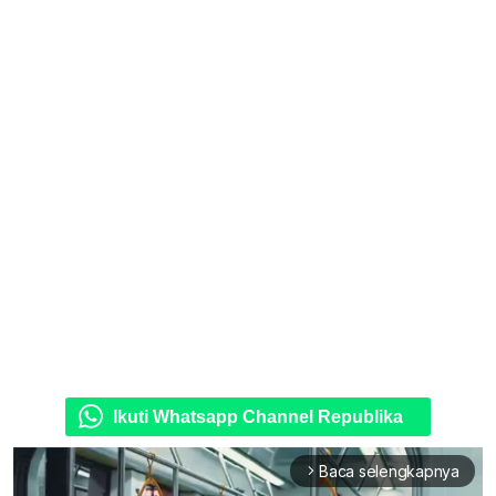
Ikuti Whatsapp Channel Republika
Baca selengkapnya
arrow_forward_ios