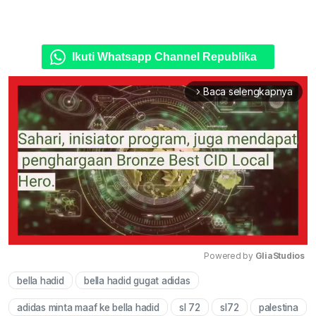
Ikuti Whatsapp Channel Republika
Baca selengkapnya
arrow_forward_ios
Powered by 
GliaStudios
bella hadid
bella hadid gugat adidas
Mute
adidas minta maaf ke bella hadid
sl 72
sl72
palestina