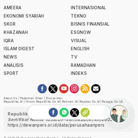
AMEERA
INTERNASIONAL
EKONOMI SYARIAH
TEKNO
SKOR
BISNIS FINANSIAL
KHAZANAH
ESGNOW
IQRA
VISUAL
ISLAM DIGEST
ENGLISH
NEWS
TV
ANALISIS
RAMADHAN
SPORT
INDEKS
About Us
|
Pedoman Siber
|
Disclaimer
Republika.id
|
Ihram.republika.co.id
|
Retizen.id
|
Rejabar.co.id
|
Rejogja.co.id
|
Republika telah diverifikasi oleh Dewan Pers
Sertifikat Nomor 1058/DP-Verifikasi/K/XII/2022
https://dewanpers.or.id/data/perusahaanpers
Ask me!