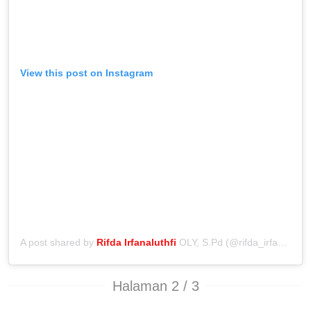
View this post on Instagram
A post shared by
Rifda Irfanaluthfi
OLY, S.Pd (@rifda_irfanaluthfi)
Halaman 2 / 3