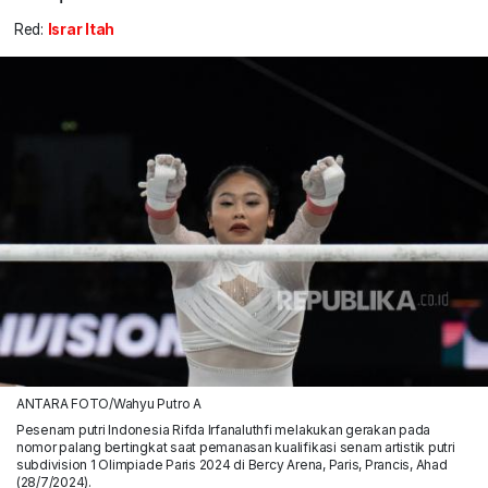
Red:
Israr Itah
ANTARA FOTO/Wahyu Putro A
Pesenam putri Indonesia Rifda Irfanaluthfi melakukan gerakan pada
nomor palang bertingkat saat pemanasan kualifikasi senam artistik putri
subdivision 1 Olimpiade Paris 2024 di Bercy Arena, Paris, Prancis, Ahad
(28/7/2024).