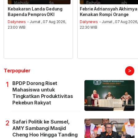
Kebakaran Landa Gedung
Febrie Adriansyah Akhirnya
Bapenda Pemprov DKI
Kenakan Rompi Orange
Dailynews
- Jumat , 07 Aug 2026,
Dailynews
- Jumat , 07 Aug 2026
23:00 WIB
22:30 WIB
>
Terpopuler
BPDP Dorong Riset
1
Mahasiswa untuk
Tingkatkan Produktivitas
Pekebun Rakyat
Safari Politik ke Sumsel,
2
AMY Sambangi Masjid
Cheng Hoo Hingga Tanding