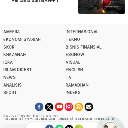
Pertama dari BAN-PT
AMEERA
INTERNASIONAL
EKONOMI SYARIAH
TEKNO
SKOR
BISNIS FINANSIAL
KHAZANAH
ESGNOW
IQRA
VISUAL
ISLAM DIGEST
ENGLISH
NEWS
TV
ANALISIS
RAMADHAN
SPORT
INDEKS
About Us
|
Pedoman Siber
|
Disclaimer
Republika.id
|
Ihram.republika.co.id
|
Retizen.id
|
Rejabar.co.id
|
Rejogja.co.id
|