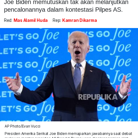
Joe Biden memutuskan tak akan melanjutkan
pencalonannya dalam kontestasi Pilpes AS.
Red:
Mas Alamil Huda
Rep:
Kamran Dikarma
AP Photo/Evan Vucci
Presiden Amerika Serikat Joe Biden memaparkan jawabannya saat debat