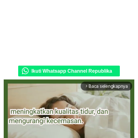
Ikuti Whatsapp Channel Republika
Baca selengkapnya
arrow_forward_ios