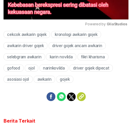
Powered by 
GliaStudios
cekcok awkarin gojek
kronologi awkarin gojek
Mute
awkarin driver gojek
driver gojek ancam awkarin
selebgram awkarin
karin novilda
fikri kharisma
gofood
ojol
narinkovilda
driver gojek dipecat
asosiasi ojol
awkarin
gojek
Berita Terkait