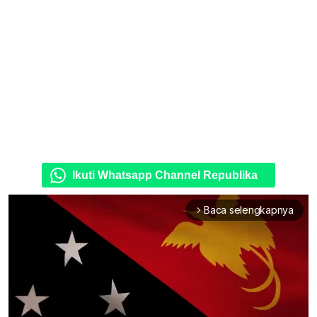
Ikuti Whatsapp Channel Republika
Baca selengkapnya
arrow_forward_ios