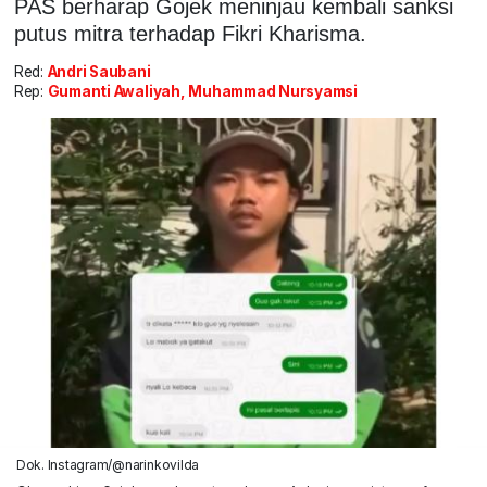
PAS berharap Gojek meninjau kembali sanksi
putus mitra terhadap Fikri Kharisma.
Red:
Andri Saubani
Rep:
Gumanti Awaliyah, Muhammad Nursyamsi
Dok. Instagram/@narinkovilda