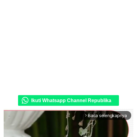
Ikuti Whatsapp Channel Republika
Baca selengkapnya
arrow_forward_ios