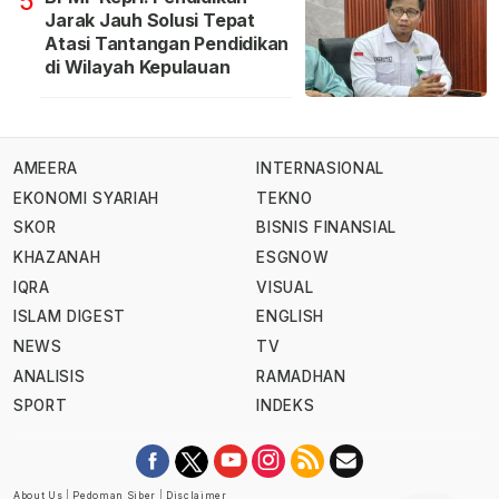
5
Jarak Jauh Solusi Tepat
Atasi Tantangan Pendidikan
di Wilayah Kepulauan
AMEERA
INTERNASIONAL
EKONOMI SYARIAH
TEKNO
SKOR
BISNIS FINANSIAL
KHAZANAH
ESGNOW
IQRA
VISUAL
ISLAM DIGEST
ENGLISH
NEWS
TV
ANALISIS
RAMADHAN
SPORT
INDEKS
About Us
|
Pedoman Siber
|
Disclaimer