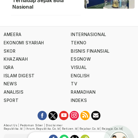
Terhadap Sepak Bola
Nasional
AMEERA
INTERNASIONAL
EKONOMI SYARIAH
TEKNO
SKOR
BISNIS FINANSIAL
KHAZANAH
ESGNOW
IQRA
VISUAL
ISLAM DIGEST
ENGLISH
NEWS
TV
ANALISIS
RAMADHAN
SPORT
INDEKS
About Us
|
Pedoman Siber
|
Disclaimer
Republika.id
|
Ihram.republika.co.id
|
Retizen.id
|
Rejabar.co.id
|
Rejogja.co.id
|