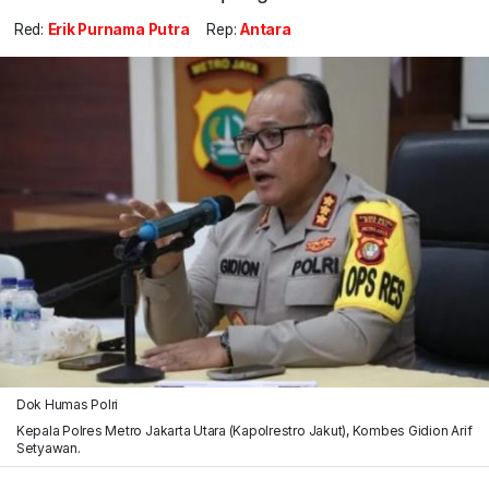
Red:
Erik Purnama Putra
Rep:
Antara
Dok Humas Polri
Kepala Polres Metro Jakarta Utara (Kapolrestro Jakut), Kombes Gidion Arif
Setyawan.